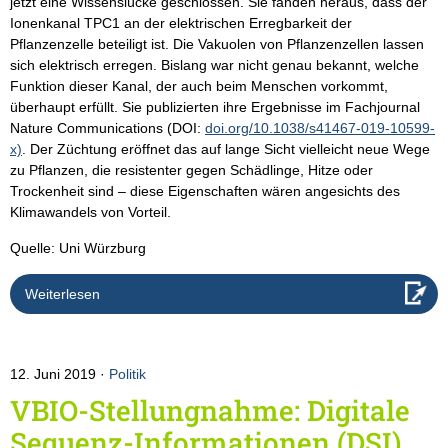
jetzt eine Wissenslücke geschlossen. Sie fanden heraus, dass der
Ionenkanal TPC1 an der elektrischen Erregbarkeit der
Pflanzenzelle beteiligt ist. Die Vakuolen von Pflanzenzellen lassen
sich elektrisch erregen. Bislang war nicht genau bekannt, welche
Funktion dieser Kanal, der auch beim Menschen vorkommt,
überhaupt erfüllt. Sie publizierten ihre Ergebnisse im Fachjournal
Nature Communications (DOI:
doi.org/10.1038/s41467-019-10599-
x)
. Der Züchtung eröffnet das auf lange Sicht vielleicht neue Wege
zu Pflanzen, die resistenter gegen Schädlinge, Hitze oder
Trockenheit sind – diese Eigenschaften wären angesichts des
Klimawandels von Vorteil.
Quelle: Uni Würzburg
Weiterlesen
12. Juni 2019
Politik
VBIO-Stellungnahme: Digitale
Sequenz-Informationen (DSI)