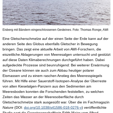
Eisberg mit Bändern eingeschlossenen Gesteines. Foto: Thomas Ronge, AWI
Eine Gletscherschmelze auf der einen Seite der Erde kann auf der
anderen Seite des Globus ebenfalls Gletscher in Bewegung
bringen. Das zeigt eine aktuelle Arbeit von AWI-Forschern, die
eiszeitliche Ablagerungen von Meeresalgen untersucht und gestützt
auf diese Daten Klimaberechnungen durchgeführt haben. Dabei
aufgedeckte Prozesse sind beunruhigend: Bei weiterer Erwärmung
der Ozeane können sie auch zum Abbau heutiger polarer
Eismassen und zu einem raschen Anstieg des Meeresspiegels
führen. Mit Hilfe einer Sauerstoff-Isotopen-Analyse der Überreste
von alten Kieselalgen-Panzern aus den Sedimenten am
Meeresboden konnten die Forschenden feststellen, zu welchen
Zeiten das Wasser an der Meeresoberfläche durch
Gletscherschmelze stark ausgesüßt war. Über die im Fachmagazin
Nature
(DOI:
doi.org/10.1038/s41586-018-0276-y
) veröffentlichte
Studie sagt die Geowissenschaftlerin Edith Maier vom Alfred-