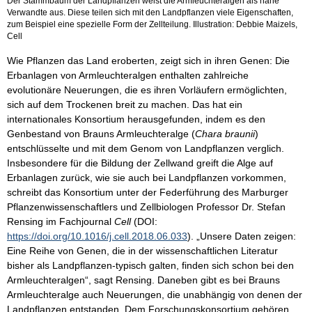
Der Stammbaum der Landpflanzen weist die Armleuchteralgen als nahe
Verwandte aus. Diese teilen sich mit den Landpflanzen viele Eigenschaften,
zum Beispiel eine spezielle Form der Zellteilung. Illustration: Debbie Maizels,
Cell
Wie Pflanzen das Land eroberten, zeigt sich in ihren Genen: Die
Erbanlagen von Armleuchteralgen enthalten zahlreiche
evolutionäre Neuerungen, die es ihren Vorläufern ermöglichten,
sich auf dem Trockenen breit zu machen. Das hat ein
internationales Konsortium herausgefunden, indem es den
Genbestand von Brauns Armleuchteralge (
Chara braunii
)
entschlüsselte und mit dem Genom von Landpflanzen verglich.
Insbesondere für die Bildung der Zellwand greift die Alge auf
Erbanlagen zurück, wie sie auch bei Landpflanzen vorkommen,
schreibt das Konsortium unter der Federführung des Marburger
Pflanzenwissenschaftlers und Zellbiologen Professor Dr. Stefan
Rensing im Fachjournal
Cell
(DOI:
https://doi.org/10.1016/j.cell.2018.06.033
). „Unsere Daten zeigen:
Eine Reihe von Genen, die in der wissenschaftlichen Literatur
bisher als Landpflanzen-typisch galten, finden sich schon bei den
Armleuchteralgen“, sagt Rensing. Daneben gibt es bei Brauns
Armleuchteralge auch Neuerungen, die unabhängig von denen der
Landpflanzen entstanden. Dem Forschungskonsortium gehören