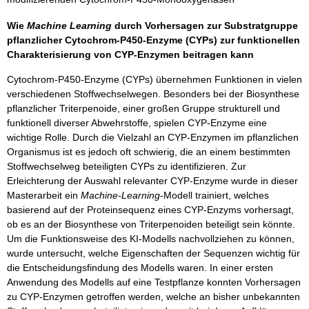
Wie
Machine Learning
durch Vorhersagen zur Substratgruppe
pflanzlicher Cytochrom-P450-Enzyme (CYPs) zur funktionellen
Charakterisierung von CYP-Enzymen beitragen kann
Cytochrom-P450-Enzyme (CYPs) übernehmen Funktionen in vielen
verschiedenen Stoffwechselwegen. Besonders bei der Biosynthese
pflanzlicher Triterpenoide, einer großen Gruppe strukturell und
funktionell diverser Abwehrstoffe, spielen CYP-Enzyme eine
wichtige Rolle. Durch die Vielzahl an CYP-Enzymen im pflanzlichen
Organismus ist es jedoch oft schwierig, die an einem bestimmten
Stoffwechselweg beteiligten CYPs zu identifizieren. Zur
Erleichterung der Auswahl relevanter CYP-Enzyme wurde in dieser
Masterarbeit ein
Machine-Learning
-Modell trainiert, welches
basierend auf der Proteinsequenz eines CYP-Enzyms vorhersagt,
ob es an der Biosynthese von Triterpenoiden beteiligt sein könnte.
Um die Funktionsweise des KI-Modells nachvollziehen zu können,
wurde untersucht, welche Eigenschaften der Sequenzen wichtig für
die Entscheidungsfindung des Modells waren. In einer ersten
Anwendung des Modells auf eine Testpflanze konnten Vorhersagen
zu CYP-Enzymen getroffen werden, welche an bisher unbekannten