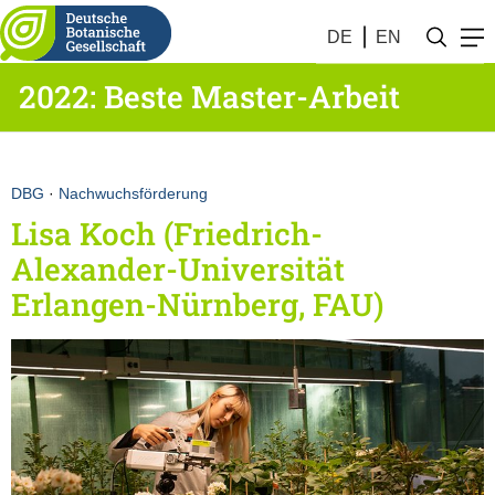
DE
EN
2022: Beste Master-Arbeit
DBG
·
Nachwuchsförderung
Lisa Koch (Friedrich-
Alexander-Universität
Erlangen-Nürnberg, FAU)