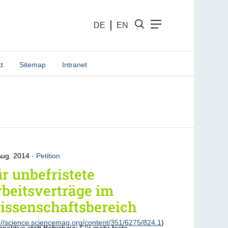
DE
EN
t
Sitemap
Intranet
Aug. 2014
Petition
r unbefristete
beitsverträge im
issenschaftsbereich
://science.sciencemag.org/content/351/6275/824.1
)