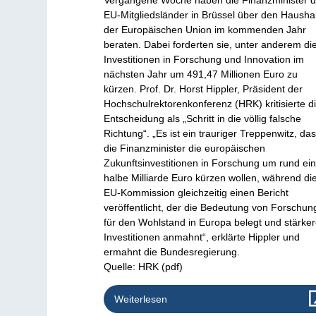
Vergangene Woche haben die Finanzminister d
EU-Mitgliedsländer in Brüssel über den Haushal
der Europäischen Union im kommenden Jahr
beraten. Dabei forderten sie, unter anderem di
Investitionen in Forschung und Innovation im
nächsten Jahr um 491,47 Millionen Euro zu
kürzen. Prof. Dr. Horst Hippler, Präsident der
Hochschulrektorenkonferenz (HRK) kritisierte d
Entscheidung als „Schritt in die völlig falsche
Richtung“. „Es ist ein trauriger Treppenwitz, da
die Finanzminister die europäischen
Zukunftsinvestitionen in Forschung um rund ei
halbe Milliarde Euro kürzen wollen, während di
EU-Kommission gleichzeitig einen Bericht
veröffentlicht, der die Bedeutung von Forschun
für den Wohlstand in Europa belegt und stärke
Investitionen anmahnt“, erklärte Hippler und
ermahnt die Bundesregierung.
Quelle: HRK (pdf)
Weiterlesen