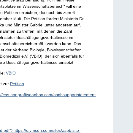
spektive statt Befristung: Für mehr feste
itsplätze im Wissenschaftsbereich“ will eine
ne-Petition erreichen, die noch bis zum 6.
ember läuft. Die Petition fordert Ministerin Dr.
a und Minister Gabriel unter anderem auf,
ahmen zu treffen, mit denen die Zahl
fristeter Beschäftigungsverhältnisse im
enschaftsbereich erhöht werden kann. Das
et der Verband Biologie, Biowissenschaften
Biomedizin e.V. (VBIO), der sich ebenfalls für
ere Beschäftigungsverhältnisse einsetzt.
le:
VBIO
kt zur
Petition
p://cas.nonprofitsoapbox.com/aspbsupportstatement
f">https://c.ymcdn.com/sites/aspb.site-