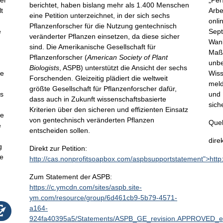
er
„Per
berichtet, haben bislang mehr als 1.400 Menschen
t
Arbe
eine Petition unterzeichnet, in der sich sechs
onli
Pflanzenforscher für die Nutzung gentechnisch
e
Sept
veränderter Pflanzen einsetzen, da diese sicher
Wank
sind. Die Amerikanische Gesellschaft für
Maßn
Pflanzenforscher (
American Society of Plant
unbe
Biologists
, ASPB) unterstützt die Ansicht der sechs
ie
Wiss
Forschenden. Gleizeitig plädiert die weltweit
meld
größte Gesellschaft für Pflanzenforscher dafür,
ss
und 
dass auch in Zukunft wissenschaftsbasierte
sich
Kriterien über den sicheren und effizienten Einsatz
ne
von gentechnisch veränderten Pflanzen
Quel
e
entscheiden sollen.
dire
g
Direkt zur Petition:
re
http://cas.nonprofitsoapbox.com/aspbsupportstatement">htt
Zum Statement der ASPB:
https://c.ymcdn.com/sites/aspb.site-
ym.com/resource/group/6d461cb9-5b79-4571-
a164-
924fa40395a5/Statements/ASPB_GE_revision.APPROVED_ed.pd