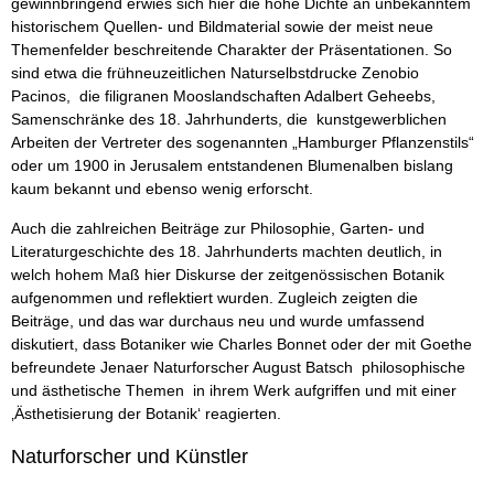
gewinnbringend erwies sich hier die hohe Dichte an unbekanntem
historischem Quellen- und Bildmaterial sowie der meist neue
Themenfelder beschreitende Charakter der Präsentationen. So
sind etwa die frühneuzeitlichen Naturselbstdrucke Zenobio
Pacinos, die filigranen Mooslandschaften Adalbert Geheebs,
Samenschränke des 18. Jahrhunderts, die kunstgewerblichen
Arbeiten der Vertreter des sogenannten „Hamburger Pflanzenstils“
oder um 1900 in Jerusalem entstandenen Blumenalben bislang
kaum bekannt und ebenso wenig erforscht.
Auch die zahlreichen Beiträge zur Philosophie, Garten- und
Literaturgeschichte des 18. Jahrhunderts machten deutlich, in
welch hohem Maß hier Diskurse der zeitgenössischen Botanik
aufgenommen und reflektiert wurden. Zugleich zeigten die
Beiträge, und das war durchaus neu und wurde umfassend
diskutiert, dass Botaniker wie Charles Bonnet oder der mit Goethe
befreundete Jenaer Naturforscher August Batsch philosophische
und ästhetische Themen in ihrem Werk aufgriffen und mit einer
‚Ästhetisierung der Botanik‘ reagierten.
Naturforscher und Künstler