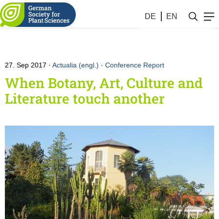
DE
EN
27. Sep 2017
Actualia (engl.)
·
Conference Report
When Botany, Art, Culture and
Literature touch another