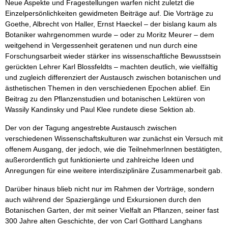
Neue Aspekte und Fragestellungen warfen nicht zuletzt die
Einzelpersönlichkeiten gewidmeten Beiträge auf. Die Vorträge zu
Goethe, Albrecht von Haller, Ernst Haeckel – der bislang kaum als
Botaniker wahrgenommen wurde – oder zu Moritz Meurer – dem
weitgehend in Vergessenheit geratenen und nun durch eine
Forschungsarbeit wieder stärker ins wissenschaftliche Bewusstsein
gerückten Lehrer Karl Blossfeldts – machten deutlich, wie vielfältig
und zugleich differenziert der Austausch zwischen botanischen und
ästhetischen Themen in den verschiedenen Epochen ablief. Ein
Beitrag zu den Pflanzenstudien und botanischen Lektüren von
Wassily Kandinsky und Paul Klee rundete diese Sektion ab.
Der von der Tagung angestrebte Austausch zwischen
verschiedenen Wissenschaftskulturen war zunächst ein Versuch mit
offenem Ausgang, der jedoch, wie die TeilnehmerInnen bestätigten,
außerordentlich gut funktionierte und zahlreiche Ideen und
Anregungen für eine weitere interdisziplinäre Zusammenarbeit gab.
Darüber hinaus blieb nicht nur im Rahmen der Vorträge, sondern
auch während der Spaziergänge und Exkursionen durch den
Botanischen Garten, der mit seiner Vielfalt an Pflanzen, seiner fast
300 Jahre alten Geschichte, der von Carl Gotthard Langhans