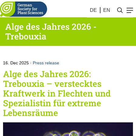
DE
EN
Alge des Jahres 2026 -
Trebouxia
16. Dec 2025
Press release
Alge des Jahres 2026:
Trebouxia – verstecktes
Kraftwerk in Flechten und
Spezialistin für extreme
Lebensräume