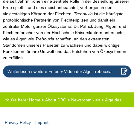
die seit Jahrmillionen eine zentrale Rolle in der Besiedlung unserer
Erde spielt – und dies meist unbeachtet, verborgen in den
vielgestaltigen Körpern der Flechten.
Trebouxia
ist die häufigste
photobiontische Partnerin von Flechtenpilzen und damit ein
zentraler Motor ganzer Ökosysteme. Dr. Patrick Jung, Algen- und
Flechtenforscher von der Hochschule Kaiserslautern untersucht,
wie es Algen wie
Trebouxia
schaffen, an den extremsten
Standorden unseres Planeten zu wachsen und dabei wichtige
Funktionen für ihre Umwelt und das Entstehen von Ökosystemen
zu erfüllen.
Weiterlesen / weitere Fotos + Video der Alge Trebouxia
You're here:
Home
>
About DBG
>
Newsroom - en
>
Alge des
Jahres 2026
Privacy Policy
Imprint