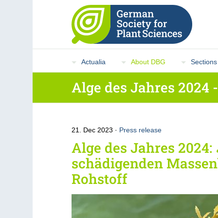
Actualia
About DBG
Sections
Alge des Jahres 2024 
21. Dec 2023
Press release
Alge des Jahres 2024:
schädigenden Massen
Rohstoff