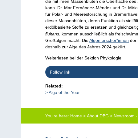
die mit ihren Massenblüten die Oberfläche des
kann. Dr. Mar Fernández-Méndez und Dr. Miriam
für Polar- und Meeresforschung in Bremerhaven 
dieser Massenblüten, deren Funktion als vielfäl
erdölbasierte Stoffe zu ersetzen und gleichzeit
fluitans
, kommen ausschließlich als freischwim
Großalgen macht. Die
Algenforscher*innen
der
deshalb zur Alge des Jahres 2024 gekürt.
Weiterlesen bei der Sektion Phykologie
Follow link
Related:
Alga of the Year
You're here:
Home
>
About DBG
>
Newsroom -