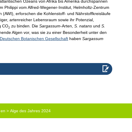
 atlantischen Ozeans von Afrika bis Amerika durchspannen
 Philippi vom Alfred-Wegener-Institut, Helmholtz-Zentrum
(AWI), erforschen die Kohlenstoff- und Nährstoffkreisläufe
tiger, artenreicher Lebensraum sowie ihr Potenzial,
ig CO
zu binden. Die
Sargassum
-Arten,
S. natans
und
S.
2
mende Algen vor, was sie zu einer Besonderheit unter den
Deutschen Botanischen Gesellschaft
haben
Sargassum
 en
>
Alge des Jahres 2024