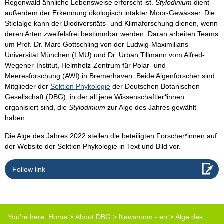
Regenwald ähnliche Lebensweise erforscht ist.
Stylodinium
dient
außerdem der Erkennung ökologisch intakter Moor-Gewässer. Die
Stielalge kann der Biodiversitäts- und Klimaforschung dienen, wenn
deren Arten zweifelsfrei bestimmbar werden. Daran arbeiten Teams
um Prof. Dr. Marc Gottschling von der Ludwig-Maximilians-
Universität München (LMU) und Dr. Urban Tillmann vom Alfred-
Wegener-Institut, Helmholz-Zentrum für Polar- und
Meeresforschung (AWI) in Bremerhaven. Beide Algenforscher sind
Mitglieder der
Sektion Phykologie
der Deutschen Botanischen
Gesellschaft (DBG), in der all jene Wissenschaftler*innen
organisiert sind, die
Stylodinium
zur Alge des Jahres gewählt
haben.
Die Alge des Jahres 2022 stellen die beteiligten Forscher*innen auf
der Website der Sektion Phykologie in Text und Bild vor.
Follow link
You're here:
Home
>
About DBG
>
Newsroom - en
>
Alge des