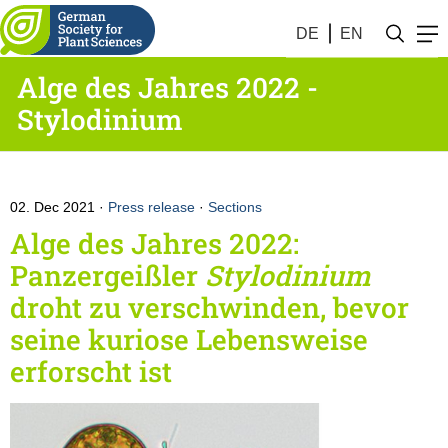
DE
EN
Alge des Jahres 2022 -
Stylodinium
02. Dec 2021
Press release
·
Sections
Alge des Jahres 2022:
Panzergeißler
Stylodinium
droht zu verschwinden, bevor
seine kuriose Lebensweise
erforscht ist