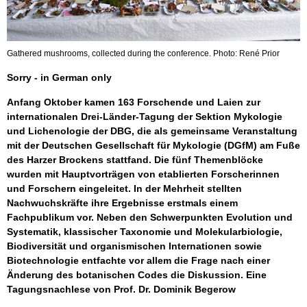
Gathered mushrooms, collected during the conference. Photo: René Prior
Sorry - in German only
Anfang Oktober kamen 163 Forschende und Laien zur
internationalen Drei-Länder-Tagung der Sektion Mykologie
und Lichenologie der DBG, die als gemeinsame Veranstaltung
mit der Deutschen Gesellschaft für Mykologie (DGfM) am Fuße
des Harzer Brockens stattfand. Die fünf Themenblöcke
wurden mit Hauptvorträgen von etablierten Forscherinnen
und Forschern eingeleitet. In der Mehrheit stellten
Nachwuchskräfte ihre Ergebnisse erstmals einem
Fachpublikum vor. Neben den Schwerpunkten Evolution und
Systematik, klassischer Taxonomie und Molekularbiologie,
Biodiversität und organismischen Internationen sowie
Biotechnologie entfachte vor allem die Frage nach einer
Änderung des botanischen Codes die Diskussion. Eine
Tagungsnachlese von Prof. Dr. Dominik Begerow