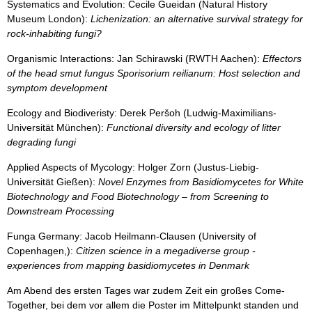
Systematics and Evolution: Cecile Gueidan (Natural History
Museum London):
Lichenization: an alternative survival strategy for
rock-inhabiting fungi?
Organismic Interactions: Jan Schirawski (RWTH Aachen):
Effectors
of the head smut fungus Sporisorium reilianum: Host selection and
symptom development
Ecology and Biodiveristy: Derek Peršoh (Ludwig-Maximilians-
Universität München):
Functional diversity and ecology of litter
degrading fungi
Applied Aspects of Mycology: Holger Zorn (Justus-Liebig-
Universität Gießen):
Novel Enzymes from Basidiomycetes for White
Biotechnology and Food Biotechnology – from Screening to
Downstream Processing
Funga Germany: Jacob Heilmann-Clausen (University of
Copenhagen,):
Citizen science in a megadiverse group -
experiences from mapping basidiomycetes in Denmark
Am Abend des ersten Tages war zudem Zeit ein großes Come-
Together, bei dem vor allem die Poster im Mittelpunkt standen und