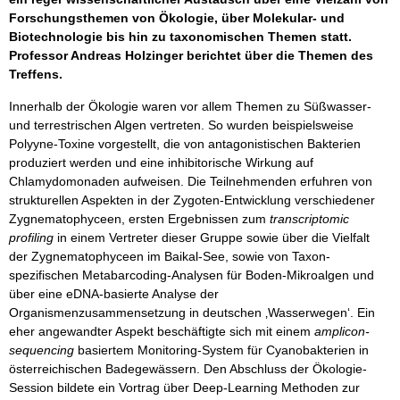
Forschungsthemen von Ökologie, über Molekular- und
Biotechnologie bis hin zu taxonomischen Themen statt.
Professor Andreas Holzinger berichtet über die Themen des
Treffens.
Innerhalb der Ökologie waren vor allem Themen zu Süßwasser-
und terrestrischen Algen vertreten. So wurden beispielsweise
Polyyne-Toxine vorgestellt, die von antagonistischen Bakterien
produziert werden und eine inhibitorische Wirkung auf
Chlamydomonaden aufweisen. Die Teilnehmenden erfuhren von
strukturellen Aspekten in der Zygoten-Entwicklung verschiedener
Zygnematophyceen, ersten Ergebnissen zum
transcriptomic
profiling
in einem Vertreter dieser Gruppe sowie über die Vielfalt
der Zygnematophyceen im Baikal-See, sowie von Taxon-
spezifischen Metabarcoding-Analysen für Boden-Mikroalgen und
über eine eDNA-basierte Analyse der
Organismenzusammensetzung in deutschen ‚Wasserwegen‘. Ein
eher angewandter Aspekt beschäftigte sich mit einem
amplicon-
sequencing
basiertem Monitoring-System für Cyanobakterien in
österreichischen Badegewässern. Den Abschluss der Ökologie-
Session bildete ein Vortrag über Deep-Learning Methoden zur