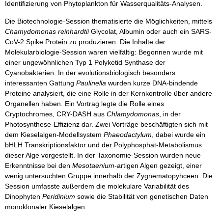
Identifizierung von Phytoplankton für Wasserqualitäts-Analysen.
Die Biotechnologie-Session thematisierte die Möglichkeiten, mittels
Chamydomonas reinhardtii
Glycolat, Albumin oder auch ein SARS-
CoV-2 Spike Protein zu produzieren. Die Inhalte der
Molekularbiologie-Session waren vielfältig: Begonnen wurde mit
einer ungewöhnlichen Typ 1 Polyketid Synthase der
Cyanobakterien. In der evolutionsbiologisch besonders
interessanten Gattung
Paulinella
wurden kurze DNA-bindende
Proteine analysiert, die eine Rolle in der Kernkontrolle über andere
Organellen haben. Ein Vortrag legte die Rolle eines
Cryptochromes, CRY-DASH aus
Chlamydomonas
, in der
Photosynthese-Effizienz dar. Zwei Vorträge beschäftigten sich mit
dem Kieselalgen-Modellsystem
Phaeodactylum
, dabei wurde ein
bHLH Transkriptionsfaktor und der Polyphosphat-Metabolismus
dieser Alge vorgestellt. In der Taxonomie-Session wurden neue
Erkenntnisse bei den
Mesotaenium
-artigen Algen gezeigt, einer
wenig untersuchten Gruppe innerhalb der Zygnematopyhceen. Die
Session umfasste außerdem die molekulare Variabilität des
Dinophyten
Peridinium
sowie die Stabilität von genetischen Daten
monoklonaler Kieselalgen.