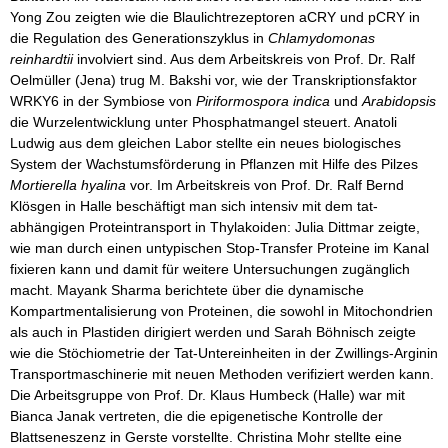
Yong Zou zeigten wie die Blaulichtrezeptoren aCRY und pCRY in
die Regulation des Generationszyklus in
Chlamydomonas
reinhardtii
involviert sind. Aus dem Arbeitskreis von Prof. Dr. Ralf
Oelmüller (Jena) trug M. Bakshi vor, wie der Transkriptionsfaktor
WRKY6 in der Symbiose von
Piriformospora indica
und
Arabidopsis
die Wurzelentwicklung unter Phosphatmangel steuert. Anatoli
Ludwig aus dem gleichen Labor stellte ein neues biologisches
System der Wachstumsförderung in Pflanzen mit Hilfe des Pilzes
Mortierella hyalina
vor. Im Arbeitskreis von Prof. Dr. Ralf Bernd
Klösgen in Halle beschäftigt man sich intensiv mit dem tat-
abhängigen Proteintransport in Thylakoiden: Julia Dittmar zeigte,
wie man durch einen untypischen Stop-Transfer Proteine im Kanal
fixieren kann und damit für weitere Untersuchungen zugänglich
macht. Mayank Sharma berichtete über die dynamische
Kompartmentalisierung von Proteinen, die sowohl in Mitochondrien
als auch in Plastiden dirigiert werden und Sarah Böhnisch zeigte
wie die Stöchiometrie der Tat-Untereinheiten in der Zwillings-Arginin
Transportmaschinerie mit neuen Methoden verifiziert werden kann.
Die Arbeitsgruppe von Prof. Dr. Klaus Humbeck (Halle) war mit
Bianca Janak vertreten, die die epigenetische Kontrolle der
Blattseneszenz in Gerste vorstellte. Christina Mohr stellte eine