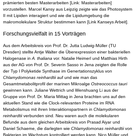
prämierten besten Masterarbeiten [Link: Masterarbeiten]
vorzustellen. Marcel Kansy aus Leipzig zeigte wie das Photosystem
II mit Lipiden interagiert und wie die Lipidumgebung die
makromolekulare Struktur bestimmen kann [Link Kanseys Arbeit].
Forschungsvielfalt in 15 Vorträgen
Aus dem Arbeitskreis von Prof. Dr. Jutta Ludwig-Müller (TU
Dresden) stellte Antje Walter die Überexpression einer bakteriellen
Halogenase in
A. thaliana
vor. Natalie Heimerl und Matthias Hirth
aus der AG von Prof. Dr. Severin Sasso in Jena zeigten die Rolle
der Typ I Polyketide Synthase im Genertationszyklus von
Chlamydomonas reinhardtii
auf und wie man das
Gesamtmetabolitprofil der marinen Mikroalge
Ostreococcus tauri
gewinnen kann. Juliane Wettrich und Wenshuang Li aus der
Gruppe von Prof. Dr. Maria Mittag in Jena brachten uns auf den
aktuellen Stand wie die Clock-relevanten Proteine im RNA
Metabolismus mit ihren Interaktionspartnern in
Chlamydomonas
reinhardtii
verbunden sind. Neu waren auch die molekularen
Befunde aus dem gleichen Arbeitskreis von Prasad Aiyar und
Daniel Schaeme, die darlegten wie
Chlamydomonas reinhardtii
von
Bakterien im Wachstum kontrolliert werden kann. Nico Müller und