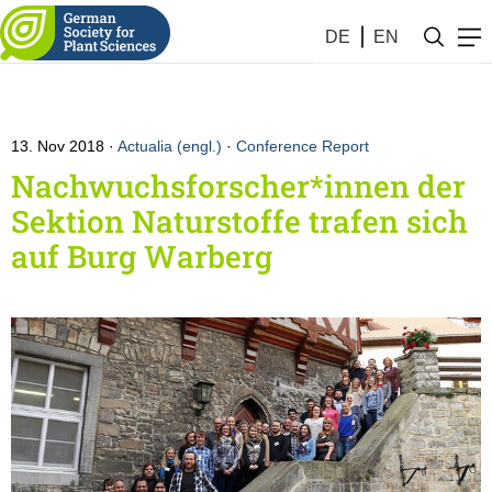
DE
EN
13. Nov 2018
Actualia (engl.)
·
Conference Report
Nachwuchsforscher*innen der
Sektion Naturstoffe trafen sich
auf Burg Warberg