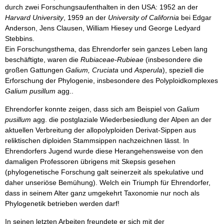
durch zwei Forschungsaufenthalten in den USA: 1952 an der
Harvard University
, 1959 an der
University of California
bei Edgar
Anderson, Jens Clausen, William Hiesey und George Ledyard
Stebbins.
Ein Forschungsthema, das Ehrendorfer sein ganzes Leben lang
beschäftigte, waren die
Rubiaceae-Rubieae
(insbesondere die
großen Gattungen
Galium, Cruciata
und
Asperula
), speziell die
Erforschung der Phylogenie, insbesondere des Polyploidkomplexes
Galium pusillum
agg..
Ehrendorfer konnte zeigen, dass sich am Beispiel von
Galium
pusillum
agg. die postglaziale Wiederbesiedlung der Alpen an der
aktuellen Verbreitung der allopolyploiden Derivat-Sippen aus
reliktischen diploiden Stammsippen nachzeichnen lässt. In
Ehrendorfers Jugend wurde diese Herangehensweise von den
damaligen Professoren übrigens mit Skepsis gesehen
(phylogenetische Forschung galt seinerzeit als spekulative und
daher unseriöse Bemühung). Welch ein Triumph für Ehrendorfer,
dass in seinem Alter ganz umgekehrt Taxonomie nur noch als
Phylogenetik betrieben werden darf!
In seinen letzten Arbeiten freundete er sich mit der