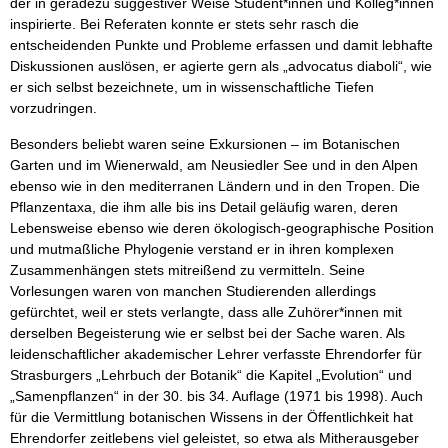
der in geradezu suggestiver Weise Student*innen und Kolleg*innen
inspirierte. Bei Referaten konnte er stets sehr rasch die
entscheidenden Punkte und Probleme erfassen und damit lebhafte
Diskussionen auslösen, er agierte gern als „advocatus diaboli“, wie
er sich selbst bezeichnete, um in wissenschaftliche Tiefen
vorzudringen.
Besonders beliebt waren seine Exkursionen – im Botanischen
Garten und im Wienerwald, am Neusiedler See und in den Alpen
ebenso wie in den mediterranen Ländern und in den Tropen. Die
Pflanzentaxa, die ihm alle bis ins Detail geläufig waren, deren
Lebensweise ebenso wie deren ökologisch-geographische Position
und mutmaßliche Phylogenie verstand er in ihren komplexen
Zusammenhängen stets mitreißend zu vermitteln. Seine
Vorlesungen waren von manchen Studierenden allerdings
gefürchtet, weil er stets verlangte, dass alle Zuhörer*innen mit
derselben Begeisterung wie er selbst bei der Sache waren. Als
leidenschaftlicher akademischer Lehrer verfasste Ehrendorfer für
Strasburgers „Lehrbuch der Botanik“ die Kapitel „Evolution“ und
„Samenpflanzen“ in der 30. bis 34. Auflage (1971 bis 1998). Auch
für die Vermittlung botanischen Wissens in der Öffentlichkeit hat
Ehrendorfer zeitlebens viel geleistet, so etwa als Mitherausgeber