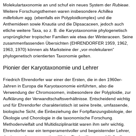
Molekulartaxonomie an und schuf ein neues System der
Rubieae
.
Weitere Forschungsthemen waren insbesondere
Achillea
millefolium
agg. (ebenfalls ein Polyploidkomplex) und die
Anthemideen sowie
Knautia
und die Dipsacaceen, jedoch auch
etliche weitere Taxa, so z. B. die Karyotaxonomie phylogenetisch
ursprünglicher tropischer Familien wie etwa der Winteraceen. Seine
zusammenfassenden Übersichten (EHRENDORFER 1959, 1962,
1963, 1970) können als Marksteine der „vor-molekularen“
phylogenetisch orientierten Taxonomie gelten.
Pionier der Karyotaxonomie und Lehrer
Friedrich Ehrendorfer war einer der Ersten, die in den 1960er-
Jahren in Europa die Karyotaxonomie einführten, also die
Verwendung der Chromosomen, insbesondere der Polyploidie, zur
Aufklärung der Verwandtschaftsverhältnisse. Entscheidend wichtig
und für Ehrendorfer charakteristisch ist seine breite, umfassende,
biologische Sicht, die Einbeziehung der Fortpflanzungsbiologie, der
Ökologie und Chorologie in die taxonomische Forschung.
Methodenvielfalt und Multidisziplinarität waren ihm sehr wichtig.
Ehrendorfer war ein temperamentvoller und begeisternder Lehrer,