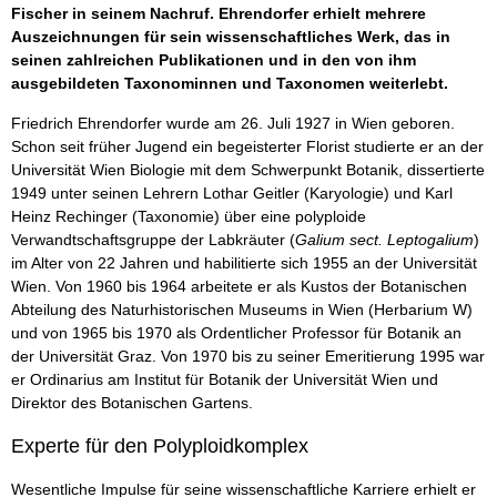
Fischer in seinem Nachruf. Ehrendorfer erhielt mehrere
Auszeichnungen für sein wissenschaftliches Werk, das in
seinen zahlreichen Publikationen und in den von ihm
ausgebildeten Taxonominnen und Taxonomen weiterlebt.
Friedrich Ehrendorfer wurde am 26. Juli 1927 in Wien geboren.
Schon seit früher Jugend ein begeisterter Florist studierte er an der
Universität Wien Biologie mit dem Schwerpunkt Botanik, dissertierte
1949 unter seinen Lehrern Lothar Geitler (Karyologie) und Karl
Heinz Rechinger (Taxonomie) über eine polyploide
Verwandtschaftsgruppe der Labkräuter (
Galium sect. Leptogalium
)
im Alter von 22 Jahren und habilitierte sich 1955 an der Universität
Wien. Von 1960 bis 1964 arbeitete er als Kustos der Botanischen
Abteilung des Naturhistorischen Museums in Wien (Herbarium W)
und von 1965 bis 1970 als Ordentlicher Professor für Botanik an
der Universität Graz. Von 1970 bis zu seiner Emeritierung 1995 war
er Ordinarius am Institut für Botanik der Universität Wien und
Direktor des Botanischen Gartens.
Experte für den Polyploidkomplex
Wesentliche Impulse für seine wissenschaftliche Karriere erhielt er