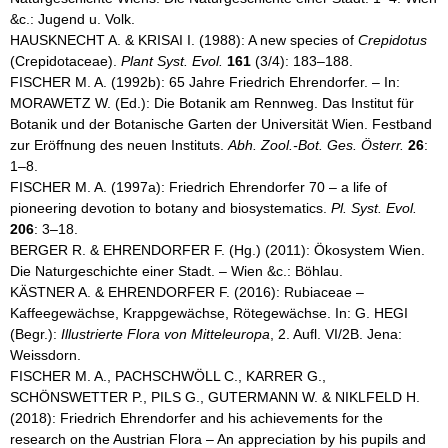
&c.: Jugend u. Volk.
HAUSKNECHT A. & KRISAI I. (1988): A new species of
Crepidotus
(Crepidotaceae).
Plant Syst. Evol.
161
(3/4): 183–188.
FISCHER M. A. (1992b): 65 Jahre Friedrich Ehrendorfer. – In:
MORAWETZ W. (Ed.): Die Botanik am Rennweg. Das Institut für
Botanik und der Botanische Garten der Universität Wien. Festband
zur Eröffnung des neuen Instituts.
Abh. Zool.-Bot. Ges. Österr.
26
:
1–8.
FISCHER M. A. (1997a): Friedrich Ehrendorfer 70 – a life of
pioneering devotion to botany and biosystematics.
Pl. Syst. Evol.
206
: 3–18.
BERGER R. & EHRENDORFER F. (Hg.) (2011): Ökosystem Wien.
Die Naturgeschichte einer Stadt. – Wien &c.: Böhlau.
KÄSTNER A. & EHRENDORFER F. (2016): Rubiaceae –
Kaffeegewächse, Krappgewächse, Rötegewächse. In: G. HEGI
(Begr.):
Illustrierte Flora von Mitteleuropa
, 2. Aufl. VI/2B. Jena:
Weissdorn.
FISCHER M. A., PACHSCHWÖLL C., KARRER G.,
SCHÖNSWETTER P., PILS G., GUTERMANN W. & NIKLFELD H.
(2018): Friedrich Ehrendorfer and his achievements for the
research on the Austrian Flora – An appreciation by his pupils and