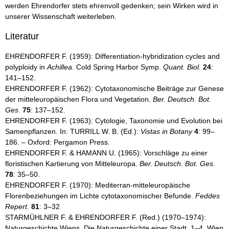
werden Ehrendorfer stets ehrenvoll gedenken; sein Wirken wird in
unserer Wissenschaft weiterleben.
Literatur
EHRENDORFER F. (1959): Differentiation-hybridization cycles and
polyploidy in
Achillea
. Cold Spring Harbor Symp.
Quant. Biol.
24
:
141–152.
EHRENDORFER F. (1962): Cytotaxonomische Beiträge zur Genese
der mitteleuropäischen Flora und Vegetation.
Ber. Deutsch. Bot.
Ges
.
75
: 137–152.
EHRENDORFER F. (1963): Cytologie, Taxonomie und Evolution bei
Samenpflanzen. In: TURRILL W. B. (Ed.):
Vistas in Botany
4
: 99–
186. – Oxford: Pergamon Press.
EHRENDORFER F. & HAMANN U. (1965): Vorschläge zu einer
floristischen Kartierung von Mitteleuropa.
Ber. Deutsch. Bot. Ges
.
78
: 35–50.
EHRENDORFER F. (1970): Mediterran-mitteleuropäische
Florenbeziehungen im Lichte cytotaxonomischer Befunde.
Feddes
Repert.
81
: 3–32
STARMÜHLNER F. & EHRENDORFER F. (Red.) (1970–1974):
Naturgeschichte Wiens. Die Naturgeschichte einer Stadt. 1–4. Wien