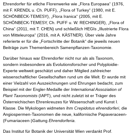
Ehrendorfer für etliche Florenwerke wie „Flora Europaea“ (1976,
mit F. KRENDL u. Ch. PUFF), „Flora of Turkey“ (1980, mit E.
SCHÖNBECK-TEMESY), „Flora Iranica“ (2005, mit E.
SCHÖNBECK-TEMESY, Ch. PUFF u. W. RECHINGER), „Flora of
China“ (2011, mit T. CHEN) und schließlich HEGIs „Illustrierte Flora
von Mitteleuropa“ (2016, mit A. KÄSTNER). Über viele Jahre
referierte er für die „Fortschritte der Botanik“ die jeweils neuen
Beiträge zum Themenbereich Samenpflanzen-Taxonomie.
Darüber hinaus war Ehrendorfer nicht nur als als Taxonom,
sondern insbesondere als Evolutionsforscher und Polyploidie-
Experte weltweit geschätzt und daher Mitglied zahlreicher
wissenschaftlicher Gesellschaften rund um die Welt. Er wurde mit
einer Vielzahl von Auszeichnungen und Ehrungen bedacht, zum
Beispiel mit der Engler-Medaille der
International Assoziation of
Plant Taxonomists
(IAPT), und nicht zuletzt ist er Träger des
Österreichischen Ehrenkreuzes für Wissenschaft und Kunst I.
Klasse. Die Mykologen widmeten ihm
Crepidotus ehrendorferi
, die
Angiospermen-Taxonomen die neue, kalifornische Papaveraceen-
(Fumariaceen-)Gattung
Ehrendorferia
.
Das Institut für Botanik der Universität Wien verdankt Prof.