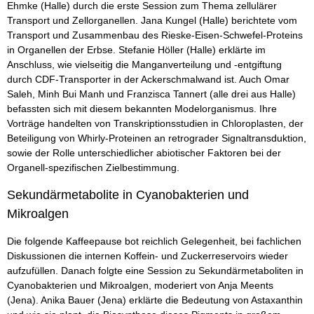
Ehmke (Halle) durch die erste Session zum Thema zellulärer
Transport und Zellorganellen. Jana Kungel (Halle) berichtete vom
Transport und Zusammenbau des Rieske-Eisen-Schwefel-Proteins
in Organellen der Erbse. Stefanie Höller (Halle) erklärte im
Anschluss, wie vielseitig die Manganverteilung und -entgiftung
durch CDF-Transporter in der Ackerschmalwand ist. Auch Omar
Saleh, Minh Bui Manh und Franzisca Tannert (alle drei aus Halle)
befassten sich mit diesem bekannten Modelorganismus. Ihre
Vorträge handelten von Transkriptionsstudien in Chloroplasten, der
Beteiligung von Whirly-Proteinen an retrograder Signaltransduktion,
sowie der Rolle unterschiedlicher abiotischer Faktoren bei der
Organell-spezifischen Zielbestimmung.
Sekundärmetabolite in Cyanobakterien und
Mikroalgen
Die folgende Kaffeepause bot reichlich Gelegenheit, bei fachlichen
Diskussionen die internen Koffein- und Zuckerreservoirs wieder
aufzufüllen. Danach folgte eine Session zu Sekundärmetaboliten in
Cyanobakterien und Mikroalgen, moderiert von Anja Meents
(Jena). Anika Bauer (Jena) erklärte die Bedeutung von Astaxanthin