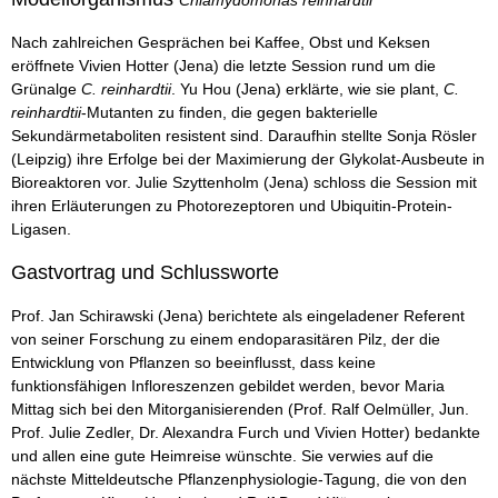
Chlamydomonas reinhardtii
Nach zahlreichen Gesprächen bei Kaffee, Obst und Keksen
eröffnete Vivien Hotter (Jena) die letzte Session rund um die
Grünalge
C. reinhardtii
. Yu Hou (Jena) erklärte, wie sie plant,
C.
reinhardtii
-Mutanten zu finden, die gegen bakterielle
Sekundärmetaboliten resistent sind. Daraufhin stellte Sonja Rösler
(Leipzig) ihre Erfolge bei der Maximierung der Glykolat-Ausbeute in
Bioreaktoren vor. Julie Szyttenholm (Jena) schloss die Session mit
ihren Erläuterungen zu Photorezeptoren und Ubiquitin-Protein-
Ligasen.
Gastvortrag und Schlussworte
Prof. Jan Schirawski (Jena) berichtete als eingeladener Referent
von seiner Forschung zu einem endoparasitären Pilz, der die
Entwicklung von Pflanzen so beeinflusst, dass keine
funktionsfähigen Infloreszenzen gebildet werden, bevor Maria
Mittag sich bei den Mitorganisierenden (Prof. Ralf Oelmüller, Jun.
Prof. Julie Zedler, Dr. Alexandra Furch und Vivien Hotter) bedankte
und allen eine gute Heimreise wünschte. Sie verwies auf die
nächste Mitteldeutsche Pflanzenphysiologie-Tagung, die von den