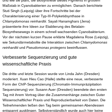
und wie sie plant, die Biosynthese dieses Pigments in großem
Maßstab in Cyanobakterien zu ermöglichen. Danach berichtete
Stuti Singh (Leipzig) über ihre Fortschritte bei der
Charakterisierung einer Typ-III-Polyketidsynthase in
Chlamydomonas reinhardtii
. Sayali Hanamghars (Jena)
präsentierte ihre Ideen zur Etablierung des Betalain-
Biosynthesewegs in einem schnell wachsenden Cyanobakterium.
Vor der nächsten kurzen Pause erklärte Magdalena Rose (Leipzig),
wie Sekundärmetabolite die Interaktion zwischen
Chlamydomonas
reinhardtii
und
Pseudomonas protegens
beeinflussen.
Verbesserte Sequenzierung und gute
wissenschaftliche Praxis
Die dritte und letzte Session wurde von Linda Jahn (Dresden)
moderiert. Xuan Hieu Cao (Halle) stellte eine neue, verbesserte
Form der ChIP-Sequenzierung (Chromatin-Immunpräzipitation
Sequenzierung) vor. Susann Auer (Dresden) beendete den ersten
Tag mit ihrem Vortrag über die Zusammenhänge zwischen Guter
Wissenschaftlicher Praxis und Reproduzierbarkeit von Daten. Die
Teilnehmenden ließen den Tag beim gemeinsamen Abendessen
entspannt ausklingen. Selbstverständlich wurde auch hier keine