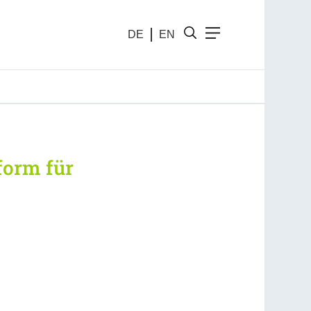
DE
EN
form für