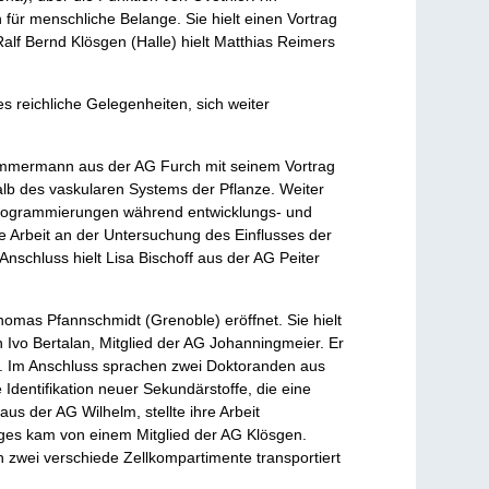
 für menschliche Belange. Sie hielt einen Vortrag
lf Bernd Klösgen (Halle) hielt Matthias Reimers
 reichliche Gelegenheiten, sich weiter
Zimmermann aus der AG Furch mit seinem Vortrag
alb des vaskularen Systems der Pflanze. Weiter
Umprogrammierungen während entwicklungs- und
e Arbeit an der Untersuchung des Einflusses der
 Anschluss hielt Lisa Bischoff aus der AG Peiter
omas Pfannschmidt (Grenoble) eröffnet. Sie hielt
n Ivo Bertalan, Mitglied der AG Johanningmeier. Er
en. Im Anschluss sprachen zwei Doktoranden aus
dentifikation neuer Sekundärstoffe, die eine
s der AG Wilhelm, stellte ihre Arbeit
ages kam von einem Mitglied der AG Klösgen.
 zwei verschiede Zellkompartimente transportiert