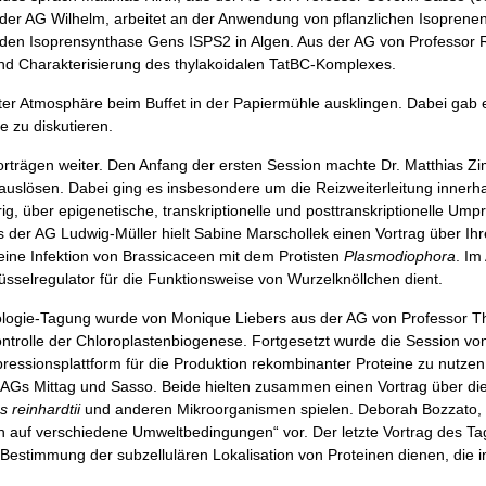
 der AG Wilhelm, arbeitet an der Anwendung von pflanzlichen Isoprenen
en Isoprensynthase Gens ISPS2 in Algen. Aus der AG von Professor Ra
 und Charakterisierung des thylakoidalen TatBC-Komplexes.
r Atmosphäre beim Buffet in der Papiermühle ausklingen. Dabei gab es
 zu diskutieren.
rträgen weiter. Den Anfang der ersten Session machte Dr. Matthias 
auslösen. Dabei ging es insbesondere um die Reizweiterleitung innerh
g, über epigenetische, transkriptionelle und posttranskriptionelle 
s der AG Ludwig-Müller hielt Sabine Marschollek einen Vortrag über Ihr
eine Infektion von Brassicaceen mit dem Protisten
Plasmodiophora
. Im
üsselregulator für die Funktionsweise von Wurzelknöllchen dient.
iologie-Tagung wurde von Monique Liebers aus der AG von Professor Th
ontrolle der Chloroplastenbiogenese. Fortgesetzt wurde die Session vo
xpressionsplattform für die Produktion rekombinanter Proteine zu nutz
Gs Mittag und Sasso. Beide hielten zusammen einen Vortrag über die I
reinhardtii
und anderen Mikroorganismen spielen. Deborah Bozzato, au
on auf verschiedene Umweltbedingungen“ vor. Der letzte Vortrag des T
estimmung der subzellulären Lokalisation von Proteinen dienen, die in