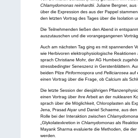
Chlamydomonas reinhardtii
. Juliane Bergner, aus
über die Expression des aus der Pappel stammend
den letzten Vortrag des Tages über die Isolation
Die Teilnehmenden ließen den Abend in entspannte
auszutauschen und die vorangegangenen Vorträge
Auch am nächsten Tag ging es mit spannenden Vo
wie Herbivoren elektrophysiologische Reaktionen 
sprach Christiane Mohr, der AG Humbeck zugehöri
stressbedingter Seneszenz in Gerstenblättern. Au
beiden Pilze
Piriformospora
und
Pelliciarosea
auf 
einen Vortrag über die Frage, ob Calcium als Schl
Die letzte Session der diesjährigen Pflanzenphys
einen Vortrag über ihre Arbeit an der nuklearen K
sprach über die Möglichkeit, Chloroplasten als E
Jena, Prasad Aiyar und Daniel Schaeme, aus den A
Rolle bei der Interaktion zwischen
Chlamydomonas 
„Glykolatexkretion in
Chlamydomonas
als Reakti
Mayank Sharma evaluierte die Methoden, die der B
werden.