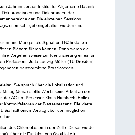
sem Jahr im Jenaer Institut für Allgemeine Botanik
von Doktorandinnen und Doktoranden der
hemenbereiche dar. Die einzelnen Sessions
ragszeiten sehr gut eingehalten wurden und
alcium und Mangan als Signal-und Nährstoffe in
roffenen Blättern führen können. Dann waren die
 ihre Vorgehensweise zur Identifizierung eines für
m Professorin Jutta Ludwig-Müller (TU Dresden)
logenasen transformierte Brassicaceen-
eitet. Sie sprach über die Lokalisation und
ittag (Jena) stellte Wei Li seine Arbeit an der
er, der AG um Professor Klaus Humbeck (Halle)
r Kontrollfaktoren der Blattseneszenz. Die vierte
. Sie hielt einen Vortrag über den möglichen
ttlaus.
tion des Chloroplasten in der Zelle. Dieser wurde
na), über die Funktion von Ovothiol A in