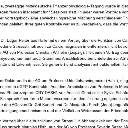
ene, zweitägige Mitteldeutsche Pflanzenphysiologie-Tagung wurde in die
Tagen fanden insgesamt fünf Sessions statt. In jeder waren Vorträge 
jeder Vortragsblock eine abwechslungsreiche Mischung verschiedener T
 geleitet. Ihrer guten Kontrolle war es zu verdanken, dass die Vort
 Dr. Edgar Peiter aus Halle mit einem Vortrag über die Funktion von C
hiedene Stressstimuli auch zu Calciumsignalen in entfernten, nicht bet
AG von Professor Christian Wilhelm (Leipzig), hielt einen Vortrag über
ydomonas-reinhardtii-Stammes. Anschließend berichtete die zur AG u
te und Erkenntnisse. Sie generiert und analysiert mit bakteriellen Ha
r Doktorandin der AG um Professor Udo Johanningmeier (Halle), eingel
mierten eGFP-Konstrukte. Aus dem Arbeitskreis von Professorin Maria M
nas
-Photorezeptors CRY-DASH1 vor. Anschließend stellte Sylvie Schäf
. Sie sprach über ihren Mutantenscreen zur Identifizierung epigenetische
 den AGs von Dr. Grit Kunert und Dr. Alexandra Furch (Jena) angehört
eidigungsmechanismen und der Vielfalt an Wirtsrassen der Erbsenbla
 Vortrag über die Ausbildung von Stromuli in Abhängigkeit von der Posi
hluss sprach Matthias Hirth, aus der AG von Professor Severin Sasso (Je