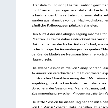
[Translate to Englisch:] Die zur Tradition geword
und Pflanzenphysiologie veranstaltet. An beiden 
teilnehmenden Unis vertreten und somit stellte 
wurden ausnahmslos von den Nachwuchsforschenden
sämtliche Kaffeepausen pünktlich starteten.
Den Auftakt der diesjährigen Tagung machte Prof.
Pflanzen. Er zeigte dabei eindrucksvoll wie versc
Doktoranden an der Reihe: Antonia Schad, aus der 
biotechnologische Anwendungen geeigneten Chlam
gehörende Madeleine Neumann über ihre Fortschrit
Haarwurzeln.
Die zweite Session wurde von Sandy Schrahn, eine
Akkumulation verschiedener im Chloroplasten expri
funktionellen Charakterisierung des
Chlamydomo
zugehörig, ihre Arbeit an Arabidopsis thaliana vor
Sprecherin der Session war Maria Paulman, welche
Zusammenhang zwischen Phloem-assoziierten Vert
De letzte Session für diesen Tag begann mit einem
von Dr. Martin Schattat (Halle) gehalten. Im Ansc