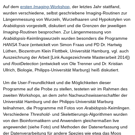
Auf dem
ersten
Imaging
-Workshop
, der letztes Jahr stattfand,
wurden verschiedene, selbst geschriebene Imaging-Routinen zur
Längenmessung von Wurzeln, Wurzelhaaren und Hypokotylen von
Arabidopsis
vorgestellt, diskutiert und die Grenzen der jeweiligen
Imaging
-Routinen besprochen. Zur Längenmessung von
Arabidopsis
-Keimlingswurzeln wurden besonders die Programme
HANSA Trace
(entwickelt von Simon Fraas und PD Dr. Hartwig
Lüthen, Biozentrum Klein Flottbek, Universität Hamburg, vgl. auch
Auszeichnung der Arbeit [Link Ausgezeichnete Masterarbeit 2014])
und
RootDetection
(entwickelt von Ole Trenner und Dr. Kristian
Ullrich, Biologie, Philipps-Universität Marburg) heiß diskutiert.
Um die User-Freundlichkeit und die Möglichkeiten dieser
Programme auf die Probe zu stellen, testeten wir im Rahmen des
zweiten Workshops, an dem zehn Nachwuchswissenschaftler der
Universität Hamburg und der Philipps-Universität Marburg
teilnahmen, die Programme mit Fotos von
Arabidopsis
-Keimlingen.
Verschiedene
Threshold
- und Skelettierungs-Algorithmen wurden
von den Bioinformatikern und Anwendern gleichermaßen live
angewendet (siehe Foto) und Methoden der Datenerfassung und
der Datenverarbeitung für andere Spezies wie etwa das Moos