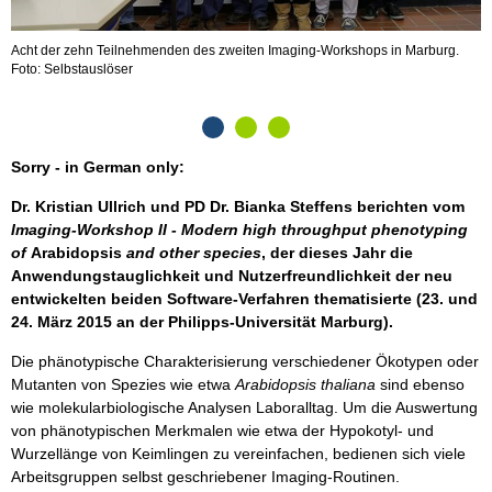
Acht der zehn Teilnehmenden des zweiten Imaging-Workshops in Marburg.
Foto: Selbstauslöser
Sorry - in German only:
Dr. Kristian Ullrich und PD Dr. Bianka Steffens berichten vom
Imaging-Workshop II - Modern high throughput phenotyping
of
Arabidopsis
and other species
, der dieses Jahr die
Anwendungstauglichkeit und Nutzerfreundlichkeit der neu
entwickelten beiden Software-Verfahren thematisierte (23. und
24. März 2015 an der Philipps-Universität Marburg).
Die phänotypische Charakterisierung verschiedener Ökotypen oder
Mutanten von Spezies wie etwa
Arabidopsis thaliana
sind ebenso
wie molekularbiologische Analysen Laboralltag. Um die Auswertung
von phänotypischen Merkmalen wie etwa der Hypokotyl- und
Wurzellänge von Keimlingen zu vereinfachen, bedienen sich viele
Arbeitsgruppen selbst geschriebener Imaging-Routinen.