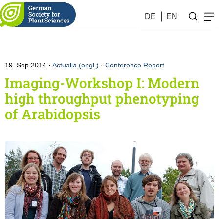
DE
EN
19. Sep 2014
Actualia (engl.)
·
Conference Report
Imaging-Workshop I: Modern
high throughput phenotyping
of Arabidopsis