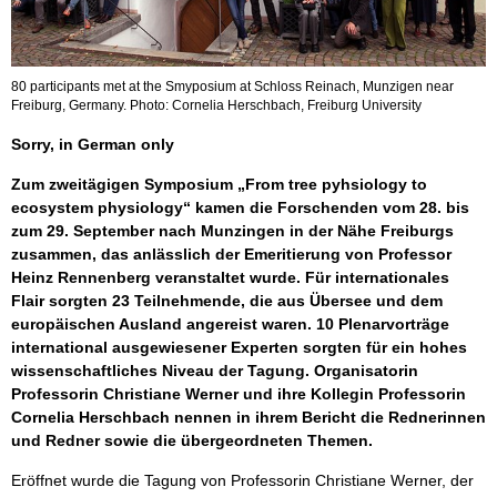
80 participants met at the Smyposium at Schloss Reinach, Munzigen near
Freiburg, Germany. Photo: Cornelia Herschbach, Freiburg University
Sorry, in German only
Zum zweitägigen Symposium „From tree pyhsiology to
ecosystem physiology“ kamen die Forschenden vom 28. bis
zum 29. September nach Munzingen in der Nähe Freiburgs
zusammen, das anlässlich der Emeritierung von Professor
Heinz Rennenberg veranstaltet wurde. Für internationales
Flair sorgten 23 Teilnehmende, die aus Übersee und dem
europäischen Ausland angereist waren. 10 Plenarvorträge
international ausgewiesener Experten sorgten für ein hohes
wissenschaftliches Niveau der Tagung. Organisatorin
Professorin Christiane Werner und ihre Kollegin Professorin
Cornelia Herschbach nennen in ihrem Bericht die Rednerinnen
und Redner sowie die übergeordneten Themen.
Eröffnet wurde die Tagung von Professorin Christiane Werner, der