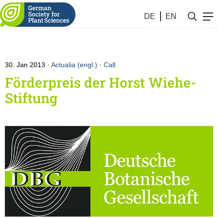
DE
EN
30. Jan 2013
Actualia (engl.)
·
Call
Förderpreis der Horst Wiehe-
Stiftung