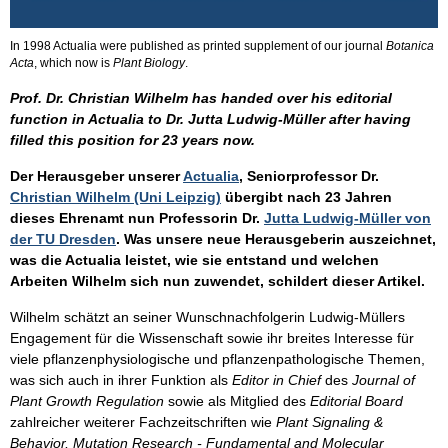
In 1998 Actualia were published as printed supplement of our journal
Botanica
Acta
, which now is
Plant Biology
.
Prof. Dr. Christian Wilhelm has handed over his editorial
function in Actualia to Dr. Jutta Ludwig-Müller after having
filled this position for 23 years now.
Der Herausgeber unserer
Actualia
, Seniorprofessor Dr.
Christian Wilhelm (Uni Leipzig)
übergibt nach 23 Jahren
dieses Ehrenamt nun Professorin Dr.
Jutta Ludwig-Müller von
der TU Dresden
. Was unsere neue Herausgeberin auszeichnet,
was die Actualia leistet, wie sie entstand und welchen
Arbeiten Wilhelm sich nun zuwendet, schildert dieser Artikel.
Wilhelm schätzt an seiner Wunschnachfolgerin Ludwig-Müllers
Engagement für die Wissenschaft sowie ihr breites Interesse für
viele pflanzenphysiologische und pflanzenpathologische Themen,
was sich auch in ihrer Funktion als
Editor in Chief
des
Journal of
Plant Growth Regulation
sowie als Mitglied des
Editorial Board
zahlreicher weiterer Fachzeitschriften wie
Plant Signaling &
Behavior, Mutation Research - Fundamental and Molecular