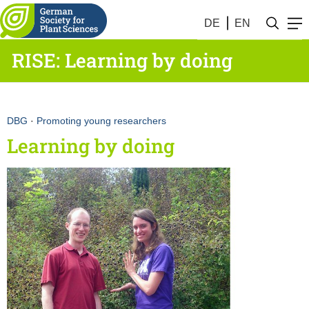
DE
EN
RISE: Learning by doing
DBG
·
Promoting young researchers
Learning by doing