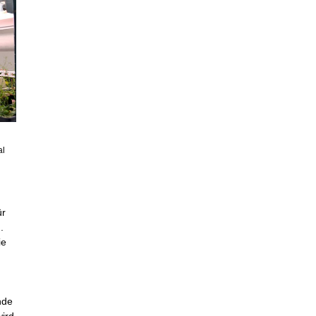
al
ür
.
ie
nde