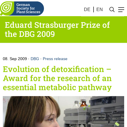
DE
EN
Eduard Strasburger Prize of
the DBG 2009
08. Sep 2009
DBG
·
Press release
Evolution of detoxification –
Award for the research of an
essential metabolic pathway