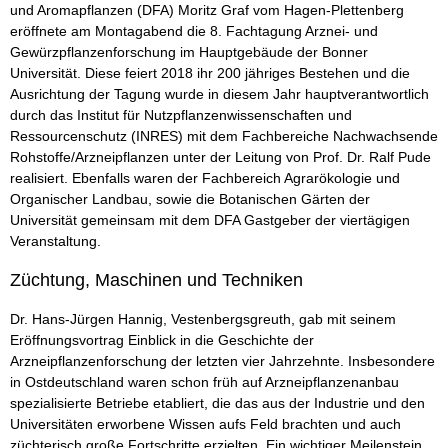
und Aromapflanzen (DFA) Moritz Graf vom Hagen-Plettenberg
eröffnete am Montagabend die 8. Fachtagung Arznei- und
Gewürzpflanzenforschung im Hauptgebäude der Bonner
Universität. Diese feiert 2018 ihr 200 jähriges Bestehen und die
Ausrichtung der Tagung wurde in diesem Jahr hauptverantwortlich
durch das Institut für Nutzpflanzenwissenschaften und
Ressourcenschutz (INRES) mit dem Fachbereiche Nachwachsende
Rohstoffe/Arzneipflanzen unter der Leitung von Prof. Dr. Ralf Pude
realisiert. Ebenfalls waren der Fachbereich Agrarökologie und
Organischer Landbau, sowie die Botanischen Gärten der
Universität gemeinsam mit dem DFA Gastgeber der viertägigen
Veranstaltung.
Züchtung, Maschinen und Techniken
Dr. Hans-Jürgen Hannig, Vestenbergsgreuth, gab mit seinem
Eröffnungsvortrag Einblick in die Geschichte der
Arzneipflanzenforschung der letzten vier Jahrzehnte. Insbesondere
in Ostdeutschland waren schon früh auf Arzneipflanzenanbau
spezialisierte Betriebe etabliert, die das aus der Industrie und den
Universitäten erworbene Wissen aufs Feld brachten und auch
züchterisch große Fortschritte erzielten. Ein wichtiger Meilenstein,