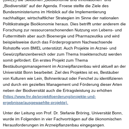
„Biodiversität“ auf der Agenda. Froese stellte die Ziele des
Bundesministeriums im Hinblick auf die Implementierung
nachhaltiger, wirtschaftlicher Strategien im Sinne der nationalen
Politikstrategie Bioökonomie heraus. Dies betrifft unter anderem die
Forschung zur ressourcenschonenden Nutzung von Lebens- und
Futtermitteln aber auch Bioenergie und Pharmazeutika und wird
beispielsweise durch das Förderprogramm Nachwachsende
Rohstoffe vom BMEL unterstützt. Auch Projekte im Arznei- und
Gewürzpflanzenbereich oder zum Thema Insektenschutz werden
somit gefördert. Ein erstes Projekt zum Thema
Bestäubungsmanagement im Arzneipflanzenbau wird aktuell an der
Universität Bonn bearbeitet. Ziel des Projektes ist es, Bestäuber
von Kulturen wie Lein, Bohnenkraut oder Fenchel zu identifizieren
und durch ein gezieltes Management und Förderung dieser Arten
neben der Biodiversität auch die Ertragsleistung zu erhöhen
(
https://www.fnr.de/projektfoerderung/projekte-und-
ergebnisse/ausgewaehlte-projekte).
Unter der Leitung von Prof. Dr. Stefanie Bröring, Universität Bonn,
wurde im Folgenden in vier Fachvorträgen auf die ökonomischen
Herausforderungen im Arzneipflanzenbau eingegangen.