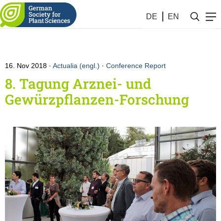
DE
EN
16. Nov 2018
Actualia (engl.)
·
Conference Report
8. Tagung Arznei- und
Gewürzpflanzen-Forschung