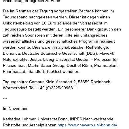
Nachmittag erfolgreich zu Ende.
Die im Rahmen der Tagung vorgestellten Beiträge können im
Tagungsband nachgelesen werden. Dieser ist gegen einen
Unkostenbeitrag von 10 Euro solange der Vorrat reicht im
Tagungsbüro bestellt werden. Ein besonderer Dank gilt auch den
zahlreichen Sponsoren mit deren Hilfe ein umfangreiches
wissenschaftliches und gesellschaftliches Programm realisiert
werden konnte. Dies waren in alphabetischer Reihenfolge:
Bionorica, Deutsche Botanische Gesellschaft (DBG), Flavex®
Naturextrakte, Justus-Liebig-Universität Gießen – Professur für
Pflanzenbau, Martin Bauer Group, Obsthof Rönn, Pharmaplant,
Pharmasaat, Sandfort, TeeGschwendner.
Tagungsbüro: Campus Klein-Altendorf 2, 53359 Rheinbach-
Wormersdorf. Tel.: +49 (0)2225/9996311
---
Im November
Katharina Luhmer, Universität Bonn, INRES Nachwachsende
Rohstoffe und Arzneipflanzen
https://www.nawaro.uni-bonn.de/