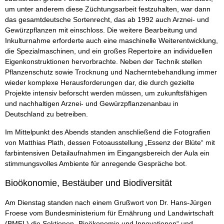
um unter anderem diese Züchtungsarbeit festzuhalten, war dann
das gesamtdeutsche Sortenrecht, das ab 1992 auch Arznei- und
Gewürzpflanzen mit einschloss. Die weitere Bearbeitung und
Inkulturnahme erforderte auch eine maschinelle Weiterentwicklung,
die Spezialmaschinen, und ein großes Repertoire an individuellen
Eigenkonstruktionen hervorbrachte. Neben der Technik stellen
Pflanzenschutz sowie Trocknung und Nacherntebehandlung immer
wieder komplexe Herausforderungen dar, die durch gezielte
Projekte intensiv beforscht werden müssen, um zukunftsfähigen
und nachhaltigen Arznei- und Gewürzpflanzenanbau in
Deutschland zu betreiben.
Im Mittelpunkt des Abends standen anschließend die Fotografien
von Matthias Plath, dessen Fotoausstellung „Essenz der Blüte“ mit
farbintensiven Detailaufnahmen im Eingangsbereich der Aula ein
stimmungsvolles Ambiente für anregende Gespräche bot.
Bioökonomie, Bestäuber und Biodiversität
Am Dienstag standen nach einem Grußwort von Dr. Hans-Jürgen
Froese vom Bundesministerium für Ernährung und Landwirtschaft
(BMEL) die Sektionen „Bioökonomie und Innovationen“ und