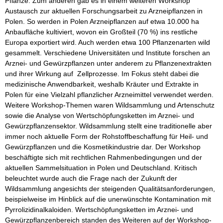
Pflanze. Zum anderen gab es in einem weiteren Workshop
Austausch zur aktuellen Forschungsarbeit zu Arzneipflanzen in
Polen. So werden in Polen Arzneipflanzen auf etwa 10.000 ha
Anbaufläche kultiviert, wovon ein Großteil (70 %) ins restliche
Europa exportiert wird. Auch werden etwa 100 Pflanzenarten wild
gesammelt. Verschiedene Universitäten und Institute forschen an
Arznei- und Gewürzpflanzen unter anderem zu Pflanzenextrakten
und ihrer Wirkung auf Zellprozesse. Im Fokus steht dabei die
medizinische Anwendbarkeit, weshalb Kräuter und Extrakte in
Polen für eine Vielzahl pflanzlicher Arzneimittel verwendet werden.
Weitere Workshop-Themen waren Wildsammlung und Artenschutz
sowie die Analyse von Wertschöpfungsketten im Arznei- und
Gewürzpflanzensektor. Wildsammlung stellt eine traditionelle aber
immer noch aktuelle Form der Rohstoffbeschaffung für Heil- und
Gewürzpflanzen und die Kosmetikindustrie dar. Der Workshop
beschäftigte sich mit rechtlichen Rahmenbedingungen und der
aktuellen Sammelsituation in Polen und Deutschland. Kritisch
beleuchtet wurde auch die Frage nach der Zukunft der
Wildsammlung angesichts der steigenden Qualitätsanforderungen,
beispielweise im Hinblick auf die unerwünschte Kontamination mit
Pyrrolizidinalkaloiden. Wertschöpfungsketten im Arznei- und
Gewürzpflanzenbereich standen des Weiteren auf der Workshop-