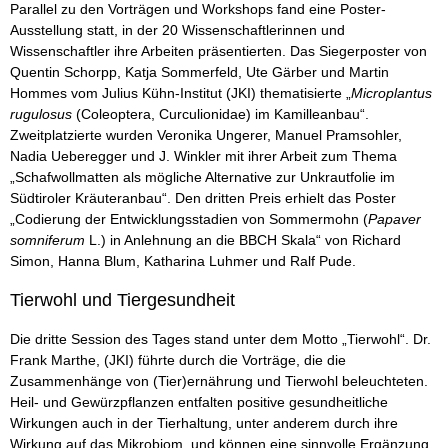
Parallel zu den Vorträgen und Workshops fand eine Poster-
Ausstellung statt, in der 20 Wissenschaftlerinnen und
Wissenschaftler ihre Arbeiten präsentierten. Das Siegerposter von
Quentin Schorpp, Katja Sommerfeld, Ute Gärber und Martin
Hommes vom Julius Kühn-Institut (JKI) thematisierte „
Microplantus
rugulosus
(Coleoptera, Curculionidae) im Kamilleanbau“.
Zweitplatzierte wurden Veronika Ungerer, Manuel Pramsohler,
Nadia Ueberegger und J. Winkler mit ihrer Arbeit zum Thema
„Schafwollmatten als mögliche Alternative zur Unkrautfolie im
Südtiroler Kräuteranbau“. Den dritten Preis erhielt das Poster
„Codierung der Entwicklungsstadien von Sommermohn (
Papaver
somniferum
L.) in Anlehnung an die BBCH Skala“ von Richard
Simon, Hanna Blum, Katharina Luhmer und Ralf Pude.
Tierwohl und Tiergesundheit
Die dritte Session des Tages stand unter dem Motto „Tierwohl“. Dr.
Frank Marthe, (JKI) führte durch die Vorträge, die die
Zusammenhänge von (Tier)ernährung und Tierwohl beleuchteten.
Heil- und Gewürzpflanzen entfalten positive gesundheitliche
Wirkungen auch in der Tierhaltung, unter anderem durch ihre
Wirkung auf das Mikrobiom, und können eine sinnvolle Ergänzung