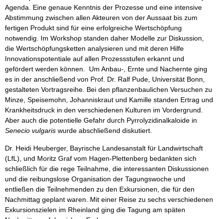
Agenda. Eine genaue Kenntnis der Prozesse und eine intensive
Abstimmung zwischen allen Akteuren von der Aussaat bis zum
fertigen Produkt sind für eine erfolgreiche Wertschöpfung
notwendig. Im Workshop standen daher Modelle zur Diskussion,
die Wertschöpfungsketten analysieren und mit deren Hilfe
Innovationspotentiale auf allen Prozessstufen erkannt und
gefördert werden können. Um Anbau-, Ernte und Nachernte ging
es in der anschließend von Prof. Dr. Ralf Pude, Universität Bonn,
gestalteten Vortragsreihe. Bei den pflanzenbaulichen Versuchen zu
Minze, Speisemohn, Johanniskraut und Kamille standen Ertrag und
Krankheitsdruck in den verschiedenen Kulturen im Vordergrund.
Aber auch die potentielle Gefahr durch Pyrrolyzidinalkaloide in
Senecio vulgaris
wurde abschließend diskutiert.
Dr. Heidi Heuberger, Bayrische Landesanstalt für Landwirtschaft
(LfL), und Moritz Graf vom Hagen-Plettenberg bedankten sich
schließlich für die rege Teilnahme, die interessanten Diskussionen
und die reibungslose Organisation der Tagungswoche und
entließen die Teilnehmenden zu den Exkursionen, die für den
Nachmittag geplant waren. Mit einer Reise zu sechs verschiedenen
Exkursionszielen im Rheinland ging die Tagung am späten