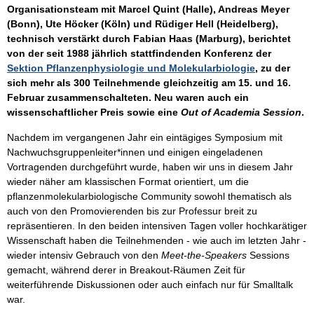
Organisationsteam mit Marcel Quint (Halle), Andreas Meyer
(Bonn), Ute Höcker (Köln) und Rüdiger Hell (Heidelberg),
technisch verstärkt durch Fabian Haas (Marburg), berichtet
von der seit 1988 jährlich stattfindenden Konferenz der
Sektion Pflanzenphysiologie und Molekularbiologie
, zu der
sich mehr als 300 Teilnehmende gleichzeitig am 15. und 16.
Februar zusammenschalteten. Neu waren auch ein
wissenschaftlicher Preis sowie eine
Out of Academia Session
.
Nachdem im vergangenen Jahr ein eintägiges Symposium mit
Nachwuchsgruppenleiter*innen und einigen eingeladenen
Vortragenden durchgeführt wurde, haben wir uns in diesem Jahr
wieder näher am klassischen Format orientiert, um die
pflanzenmolekularbiologische Community sowohl thematisch als
auch von den Promovierenden bis zur Professur breit zu
repräsentieren. In den beiden intensiven Tagen voller hochkarätiger
Wissenschaft haben die Teilnehmenden - wie auch im letzten Jahr -
wieder intensiv Gebrauch von den
Meet-the-Speakers
Sessions
gemacht, während derer in Breakout-Räumen Zeit für
weiterführende Diskussionen oder auch einfach nur für Smalltalk
war.