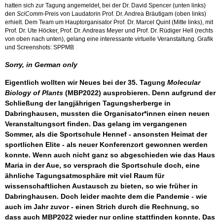
hatten sich zur Tagung angemeldet, bei der Dr. David Spencer (unten links)
den
SciComm
-Preis von Laudatorin Prof. Dr. Andrea Bräutigam (oben links)
erhielt. Dem Team um Hauptorganisator Prof. Dr. Marcel Quint (Mitte links), mit
Prof. Dr. Ute Höcker, Prof. Dr. Andreas Meyer und Prof. Dr. Rüdiger Hell (rechts
von oben nach unten), gelang eine interessante virtuelle Veranstaltung. Grafik
und Screenshots: SPPMB
Sorry, in German only
Eigentlich wollten wir Neues bei der 35. Tagung
Molecular
Biology of Plants
(MBP2022) ausprobieren. Denn aufgrund der
Schließung der langjährigen Tagungsherberge in
Dabringhausen, mussten die Organisator*innen einen neuen
Veranstaltungsort finden. Das gelang im vergangenen
Sommer, als die Sportschule Hennef - ansonsten Heimat der
sportlichen Elite - als neuer Konferenzort gewonnen werden
konnte. Wenn auch nicht ganz so abgeschieden wie das Haus
Maria in der Aue, so versprach die Sportschule doch, eine
ähnliche Tagungsatmosphäre mit viel Raum für
wissenschaftlichen Austausch zu bieten, so wie früher in
Dabringhausen. Doch leider machte dem die Pandemie - wie
auch im Jahr zuvor - einen Strich durch die Rechnung, so
dass auch MBP2022 wieder nur online stattfinden konnte. Das