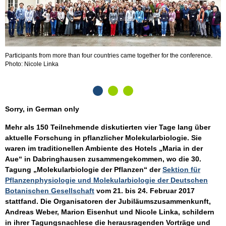
Participants from more than four countries came together for the conference.
O
Photo: Nicole Linka
Sorry, in German only
Mehr als 150 Teilnehmende diskutierten vier Tage lang über
aktuelle Forschung in pflanzlicher Molekularbiologie. Sie
waren im traditionellen Ambiente des Hotels „Maria in der
Aue“ in Dabringhausen zusammengekommen, wo die 30.
Tagung „Molekularbiologie der Pflanzen“ der
Sektion für
Pflanzenphysiologie und Molekularbiologie der Deutschen
Botanischen Gesellschaft
vom 21. bis 24. Februar 2017
stattfand. Die Organisatoren der Jubiläumszusammenkunft,
Andreas Weber, Marion Eisenhut und Nicole Linka, schildern
in ihrer Tagungsnachlese die herausragenden Vorträge und