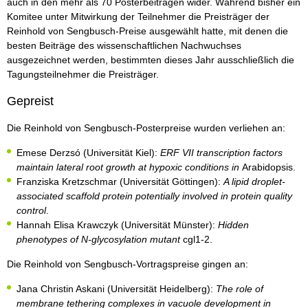
auch in den mehr als 70 Posterbeiträgen wider. Während bisher ein
Komitee unter Mitwirkung der Teilnehmer die Preisträger der
Reinhold von Sengbusch-Preise ausgewählt hatte, mit denen die
besten Beiträge des wissenschaftlichen Nachwuchses
ausgezeichnet werden, bestimmten dieses Jahr ausschließlich die
Tagungsteilnehmer die Preisträger.
Gepreist
Die Reinhold von Sengbusch-Posterpreise wurden verliehen an:
Emese Derzsó (Universität Kiel):
ERF VII transcription factors
maintain lateral root growth at hypoxic conditions in
Arabidopsis.
Franziska Kretzschmar (Universität Göttingen):
A lipid droplet-
associated scaffold protein potentially involved in protein quality
control
.
Hannah Elisa Krawczyk (Universität Münster):
Hidden
phenotypes of N-glycosylation mutant
cgl1-2.
Die Reinhold von Sengbusch-Vortragspreise gingen an:
Jana Christin Askani (Universität Heidelberg):
The role of
membrane tethering complexes in vacuole development in