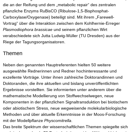
die an der Reifung und dem „metabolic repair“ des zentralen
pflanzliche Enzyms RuBisCO (Ribulose-1,5-Bisphosphat-
Carboxylase/Oxygenase) beteiligt sind. Mit ihrem „Farewell-
Vortrag“ über die Interaktion zwischen dem Kohlhernie-Erreger
Plasmodiophora brassicae
und seinem pflanzlichen Wirt
verabschiedete sich Jutta Ludwig-Müller (TU Dresden) aus der
Riege der Tagungsorganisatoren.
Themen
Neben den genannten Hauptreferenten hielten 50 weitere
ausgewählte Rednerinnen und Redner hochinteressante und
exzellente Vorträge. Unter ihnen zahlreiche Doktorandinnen und
Doktoranden, die ihre aktuellen und bislang unveröffentlichten
Ergebnisse vorstellten. Sie informierten unter anderem über die
mathematische Modellierung von Stoffwechselwegen, neue
Komponenten in der pflanzlichen Signaltransduktion bei biotischem
oder abiotischem Stress, neue wegweisende molekularbiologische
Methoden und über aktuelle Erkenntnisse in der Moos-Forschung
mit der Modellpflanze
Physcomitrella
.
Das breite Spektrum der wissenschaftlichen Themen spiegelte sich