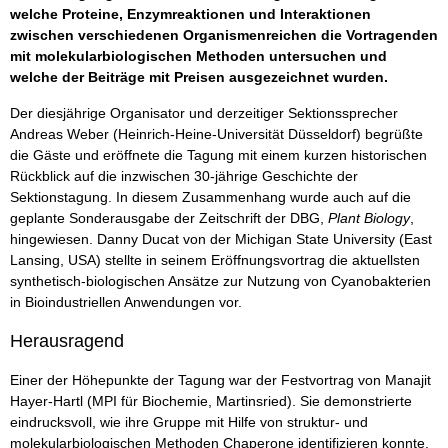
welche Proteine, Enzymreaktionen und Interaktionen
zwischen verschiedenen Organismenreichen die Vortragenden
mit molekularbiologischen Methoden untersuchen und
welche der Beiträge mit Preisen ausgezeichnet wurden.
Der diesjährige Organisator und derzeitiger Sektionssprecher
Andreas Weber (Heinrich-Heine-Universität Düsseldorf) begrüßte
die Gäste und eröffnete die Tagung mit einem kurzen historischen
Rückblick auf die inzwischen 30-jährige Geschichte der
Sektionstagung. In diesem Zusammenhang wurde auch auf die
geplante Sonderausgabe der Zeitschrift der DBG,
Plant Biology
,
hingewiesen. Danny Ducat von der Michigan State University (East
Lansing, USA) stellte in seinem Eröffnungsvortrag die aktuellsten
synthetisch-biologischen Ansätze zur Nutzung von Cyanobakterien
in Bioindustriellen Anwendungen vor.
Herausragend
Einer der Höhepunkte der Tagung war der Festvortrag von Manajit
Hayer-Hartl (MPI für Biochemie, Martinsried). Sie demonstrierte
eindrucksvoll, wie ihre Gruppe mit Hilfe von struktur- und
molekularbiologischen Methoden Chaperone identifizieren konnte,