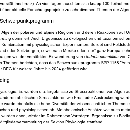
iversität Innsbruck). An vier Tagen tauschten sich knapp 100 Teilnehm
d über aktuelle Forschungsprojekte zu sehr diversen Themen der Alge
s Schwerpunktprogramm
 Algen der polaren und alpinen Regionen und deren Reaktionen auf 
arming
dominiert. Auch Ergebnisse zu ökologischen und taxonomischen A
ombination mit physiologischen Experimenten. Beliebt sind Feldstudien
nd oder Spitzbergen, sowie nach Mexiko oder "nur" ganz Europa zieh
oalgen wie der verstärkten Einwanderung von
Undaria pinnatifida
von Os
aren Themen berichten, dass das Schwerpunktprogramm SPP 1158 "Antar
r DFG für weitere Jahre bis 2024 gefördert wird.
ding
iologie. Es wurden u.a. Ergebnisse zu Stressreaktionen von Algen auf 
anderen abiotischen Stressfaktoren wie Frost oder Austrocknung wurd
e wurde ebenfalls die hohe Diversität der wissenschaftlichen Themen 
gischen und physiologischen ab. Metabolomische Ansätze wie auch met
ag wurden dann, wieder im Rahmen von Vorträgen, Ergebnisse zu Biodiv
Mitgliederversammlung der Sektion Phykologie stattfand.