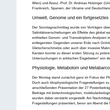
Wien) und Assoz.-Prof. Dr. Andreas Holzinger (Un
Frankreich, Spanien, der Ukraine und Deutschlan
Umwelt, Genome und ein fortgesetzte
Der Sonntagnachmittag wurde von Vorträgen über
Salinitätsverschiebungen als Effekte des
global w
enthielten Genom- und Transskriptom-Analysen in K
entlegensten Gegenden unserer Erde nach Grönla
Gletscherschmelze oder auch über invasive Makr
Karsten konnte zu dieser ersten Sitzung zu pol
Untersuchungen in arktischen Eisgebieten" von de
Physiologie, Metabolom und Metabarco
Der Montag stand zunächst ganz im Fokus der Phys
Doch auch ökophysiologische Fragestellungen zu 
anschließenden Präsentation der 27 Posterbeiträg
Beiträge mit biotechnologischen, molekularbiolo
wurden dabei verstärkt vorgestellt. Am Nachmitt
Fragestellungen präsentiert, bevor am Abend die 