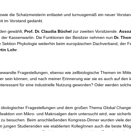
 sowie die Schatzmeisterin entlastet und turnusgemäß ein neuer Vorst
eit im Vorstand gedankt.
nden gewählt,
Prof. Dr. Claudia Büchel
zur zweiten Vorsitzende.
Assoz
t der Kassenwartin. Die Funktionen der Beisitzer nehmen nun
Dr. Tho
die Sektion Phykologie weiterhin beim europäischen Dachverband, der F
rtin Lohr
.
andte Fragestellungen, ebenso wie zellbiologische Themen im Mittel
er sein können, und nach meiner Erinnerung war sie es auch auf den l
nteressant für eine industrielle Nutzung geworden? Oder werden solche
te ökologischer Fragestellungen und dem großen Thema
Global Chang
eaktion von Mikro- und Makroalgen darin untersucht wird, war sicherli
zu besuchen. Beim anschließenden Kongress-Dinner wurden viele der
 den jungen Studierenden wie etablierten KollegInnen auch die beste Mö