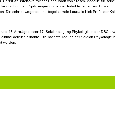
r. Christian Wiencke
mit der Hans-Adolf von Stosch-Medaille für seine
arforschung auf Spitzbergen und in der Antarktis, zu ehren. Er war und 
en. Die sehr bewegende und begeisternde Laudatio hielt Professor Kai
er und 45 Vorträge dieser 17. Sektionstagung Phykologie in der DBG e
 einmal deutlich erhöhte. Die nächste Tagung der Sektion Phykologie i
rt werden.