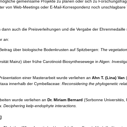
mögliche gemeinsame Projekte zu planen oder sich zu Forschungsfrage
alter von Web-Meetings oder E-Mail-Korrespondenz noch unschlagbare V
dann auch die Preisverleihungen und die Vergabe der Ehrenmedaille s
hr an:
 Beitrag über biologische Bodenkrusten auf Spitzbergen:
The vegetation
ität Mainz) über frühe Carotinoid-Biosynthesewege in Algen:
Investig
 Präsentation einer Masterarbeit wurde verliehen an
Ahn T. (Lina) Van
(
taxa innerhalb der Cymbellaceae:
Reconsidering the phylogenetic rela
beiten wurde verliehen an
Dr. Miriam Bernard
(Sorbonne Universités, 
a:
Deciphering kelp-endophyte interactions.
g