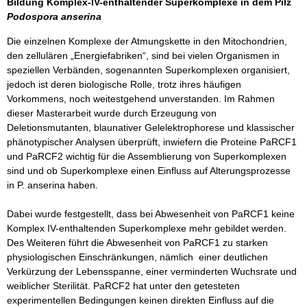
Bildung Komplex-IV-enthaltender Superkomplexe in dem Pilz
Podospora anserina
Die einzelnen Komplexe der Atmungskette in den Mitochondrien,
den zellulären „Energiefabriken“, sind bei vielen Organismen in
speziellen Verbänden, sogenannten Superkomplexen organisiert,
jedoch ist deren biologische Rolle, trotz ihres häufigen
Vorkommens, noch weitestgehend unverstanden. Im Rahmen
dieser Masterarbeit wurde durch Erzeugung von
Deletionsmutanten, blaunativer Gelelektrophorese und klassischer
phänotypischer Analysen überprüft, inwiefern die Proteine PaRCF1
und PaRCF2 wichtig für die Assemblierung von Superkomplexen
sind und ob Superkomplexe einen Einfluss auf Alterungsprozesse
in P. anserina haben.
Dabei wurde festgestellt, dass bei Abwesenheit von PaRCF1 keine
Komplex IV-enthaltenden Superkomplexe mehr gebildet werden.
Des Weiteren führt die Abwesenheit von PaRCF1 zu starken
physiologischen Einschränkungen, nämlich einer deutlichen
Verkürzung der Lebensspanne, einer verminderten Wuchsrate und
weiblicher Sterilität. PaRCF2 hat unter den getesteten
experimentellen Bedingungen keinen direkten Einfluss auf die