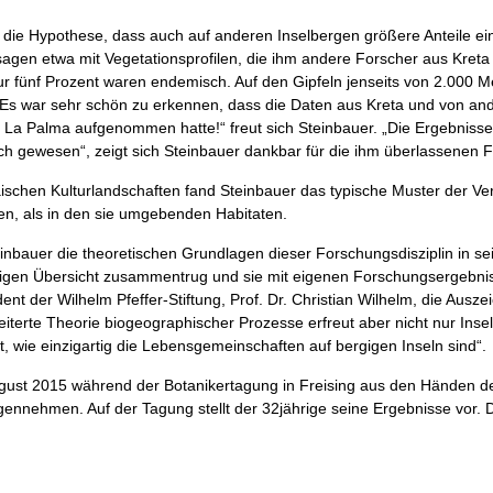
r die Hypothese, dass auch auf anderen Inselbergen größere Anteile einz
sagen etwa mit Vegetationsprofilen, die ihm andere Forscher aus Kreta 
ur fünf Prozent waren endemisch. Auf den Gipfeln jenseits von 2.000 
 „Es war sehr schön zu erkennen, dass die Daten aus Kreta und von an
 in La Palma aufgenommen hatte!“ freut sich Steinbauer. „Die Ergebniss
ch gewesen“, zeigt sich Steinbauer dankbar für die ihm überlassenen
äischen Kulturlandschaften fand Steinbauer das typische Muster der V
nden, als in den sie umgebenden Habitaten.
inbauer die theoretischen Grundlagen dieser Forschungsdisziplin in sei
tigen Übersicht zusammentrug und sie mit eigenen Forschungsergebnis
t der Wilhelm Pfeffer-Stiftung, Prof. Dr. Christian Wilhelm, die Ausze
eiterte Theorie biogeographischer Prozesse erfreut aber nicht nur Ins
t, wie einzigartig die Lebensgemeinschaften auf bergigen Inseln sind“.
gust 2015 während der Botanikertagung in Freising aus den Händen de
tgegennehmen. Auf der Tagung stellt der 32jährige seine Ergebnisse vor.