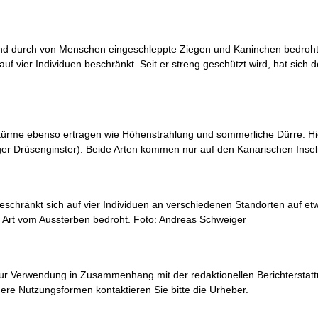
sind durch von Menschen eingeschleppte Ziegen und Kaninchen bedro
uf vier Individuen beschränkt. Seit er streng geschützt wird, hat sich 
stürme ebenso ertragen wie Höhenstrahlung und sommerliche Dürre. Hi
ger Drüsenginster). Beide Arten kommen nur auf den Kanarischen Insel
eschränkt sich auf vier Individuen an verschiedenen Standorten auf e
e Art vom Aussterben bedroht. Foto: Andreas Schweiger
 zur Verwendung in Zusammenhang mit der redaktionellen Berichterstat
e Nutzungsformen kontaktieren Sie bitte die Urheber.