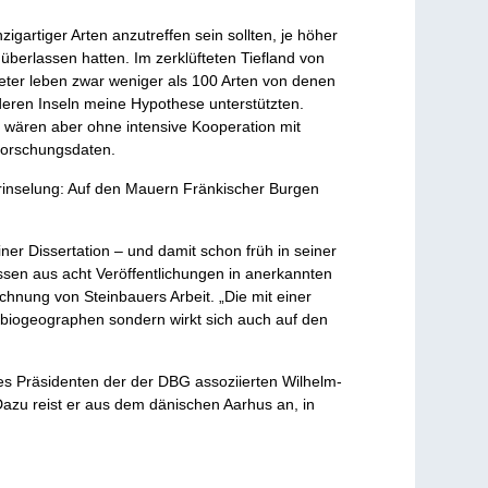
igartiger Arten anzutreffen sein sollten, je höher
überlassen hatten. Im zerklüfteten Tiefland von
Meter leben zwar weniger als 100 Arten von denen
deren Inseln meine Hypothese unterstützten.
e wären aber ohne intensive Kooperation mit
 Forschungsdaten.
erinselung: Auf den Mauern Fränkischer Burgen
ner Dissertation – und damit schon früh in seiner
sen aus acht Veröffentlichungen in anerkannten
ichnung von Steinbauers Arbeit. „Die mit einer
elbiogeographen sondern wirkt sich auch auf den
s Präsidenten der der DBG assoziierten Wilhelm-
 Dazu reist er aus dem dänischen Aarhus an, in