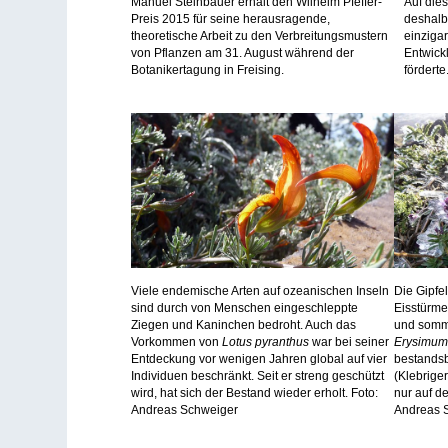
Manuel Steinbauer erhält den Wilhelm Pfeffer-
Auf die
Preis 2015 für seine herausragende,
deshalb
theoretische Arbeit zu den Verbreitungsmustern
einziga
von Pflanzen am 31. August während der
Entwick
Botanikertagung in Freising.
fördert
Viele endemische Arten auf ozeanischen Inseln
Die Gipfe
sind durch von Menschen eingeschleppte
Eisstürme
Ziegen und Kaninchen bedroht. Auch das
und somme
Vorkommen von
Lotus pyranthus
war bei seiner
Erysimum
Entdeckung vor wenigen Jahren global auf vier
bestands
Individuen beschränkt. Seit er streng geschützt
(Klebrige
wird, hat sich der Bestand wieder erholt. Foto:
nur auf d
Andreas Schweiger
Andreas 