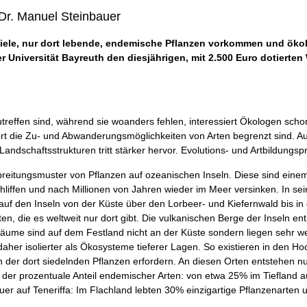
 Dr. Manuel Steinbauer
viele, nur dort lebende, endemische Pflanzen vorkommen und ökol
 Universität Bayreuth den diesjährigen, mit 2.500 Euro dotierten
effen sind, während sie woanders fehlen, interessiert Ökologen schon
rt die Zu- und Abwanderungsmöglichkeiten von Arten begrenzt sind. Au
andschaftsstrukturen tritt stärker hervor. Evolutions- und Artbildungs
rbreitungsmuster von Pflanzen auf ozeanischen Inseln. Diese sind eine
liffen und nach Millionen von Jahren wieder im Meer versinken. In seine
auf den Inseln von der Küste über den Lorbeer- und Kiefernwald bis in 
en, die es weltweit nur dort gibt. Die vulkanischen Berge der Inseln en
räume sind auf dem Festland nicht an der Küste sondern liegen sehr wei
her isolierter als Ökosysteme tieferer Lagen. So existieren in den Hoc
der dort siedelnden Pflanzen erfordern. An diesen Orten entstehen 
o der prozentuale Anteil endemischer Arten: von etwa 25% im Tieflan
er auf Teneriffa: Im Flachland lebten 30% einzigartige Pflanzenarten