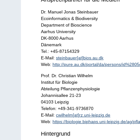
Dr. Manuel Jonas Steinbauer
Ecoinformatics & Biodiversity
Department of Bioscience
Aarhus University
DK-8000 Aarhus
Dänemark
Tel.: +45-87154329
E-Mail:
steinbauer[at]bios.au.dk
Web:
http://pure.au.dk/portal/da/persons/id%2
Prof. Dr. Christian Wilhelm
Institut für Biologie
Abteilung Pflanzenphysiologie
Johannisallee 21-23
04103 Leipzig
Telefon: +49-341-9736870
E-Mail:
cwilhelm[at]rz.uni-leipzig.de
Web:
https://biologie.biphaps.uni-leipzig.de/ag/pfl
Hintergrund