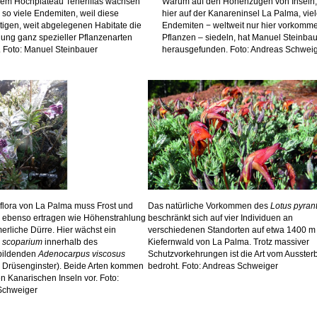
sem Hochplateau Teneriffas wachsen
Warum auf den Höhenzügen von Inseln,
 so viele Endemiten, weil diese
hier auf der Kanareninsel La Palma, vie
rtigen, weit abgelegenen Habitate die
Endemiten − weltweit nur hier vorkomm
lung ganz spezieller Pflanzenarten
Pflanzen – siedeln, hat Manuel Steinba
e. Foto: Manuel Steinbauer
herausgefunden. Foto: Andreas Schwei
lflora von La Palma muss Frost und
Das natürliche Vorkommen des
Lotus pyran
 ebenso ertragen wie Höhenstrahlung
beschränkt sich auf vier Individuen an
rliche Dürre. Hier wächst ein
verschiedenen Standorten auf etwa 1400 m
 scoparium
innerhalb des
Kiefernwald von La Palma. Trotz massiver
bildenden
Adenocarpus viscosus
Schutzvorkehrungen ist die Art vom Ausster
r Drüsenginster). Beide Arten kommen
bedroht. Foto: Andreas Schweiger
en Kanarischen Inseln vor. Foto:
Schweiger