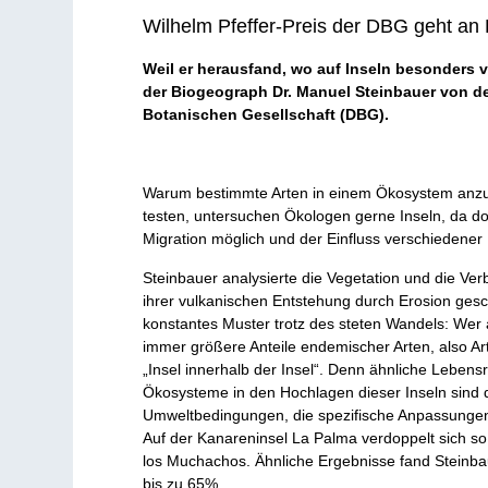
Wilhelm Pfeffer-Preis der DBG geht an
Weil er herausfand, wo auf Inseln besonders 
der Biogeograph Dr. Manuel Steinbauer von der
Botanischen Gesellschaft (DBG).
Warum bestimmte Arten in einem Ökosystem anzutr
testen, untersuchen Ökologen gerne Inseln, da do
Migration möglich und der Einfluss verschiedener L
Steinbauer analysierte die Vegetation und die Ve
ihrer vulkanischen Entstehung durch Erosion gesch
konstantes Muster trotz des steten Wandels: Wer 
immer größere Anteile endemischer Arten, also Art
„Insel innerhalb der Insel“. Denn ähnliche Lebens
Ökosysteme in den Hochlagen dieser Inseln sind da
Umweltbedingungen, die spezifische Anpassungen 
Auf der Kanareninsel La Palma verdoppelt sich s
los Muchachos. Ähnliche Ergebnisse fand Steinbau
bis zu 65%.