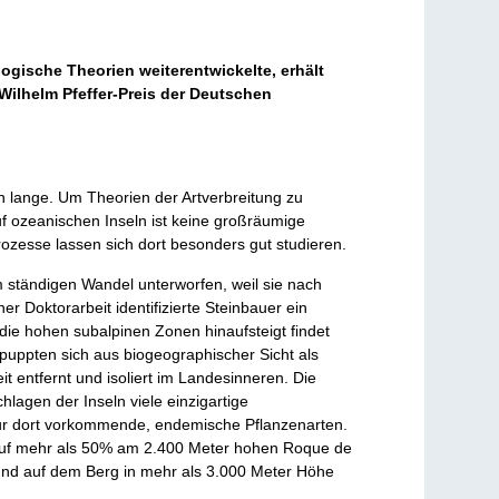
ogische Theorien weiterentwickelte, erhält
 Wilhelm Pfeffer-Preis der Deutschen
 lange. Um Theorien der Artverbreitung zu
f ozeanischen Inseln ist keine großräumige
prozesse lassen sich dort besonders gut studieren.
m ständigen Wandel unterworfen, weil sie nach
r Doktorarbeit identifizierte Steinbauer ein
die hohen subalpinen Zonen hinaufsteigt findet
tpuppten sich aus biogeographischer Sicht als
t entfernt und isoliert im Landesinneren. Die
hlagen der Inseln viele einzigartige
nur dort vorkommende, endemische Pflanzenarten.
d auf mehr als 50% am 2.400 Meter hohen Roque de
 und auf dem Berg in mehr als 3.000 Meter Höhe