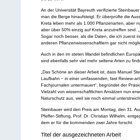
An der Universität Bayreuth verifizierte Steinbaue
man die Berge hinaufsteigt. Er überprüfte die Aus
Kreta leben mehr als 1.000 Pflanzenarten, aber n
aber über 50% einzig auf Kreta anzutreffen sind.
Sogar noch besser, als die Daten, die ich zuerst
anderen Pflanzenwissenschaftlern gar nicht mögli
Auch in den im steten Wandel befindlichen Europ
sind ebenfalls sehr viel mehr seltene Arten zu fi
„Das Schöne an dieser Arbeit ist, dass Manuel Ste
Laufbahn − in einer umfassenden, fast Review-ar
Fachjournalen untermauert“, begründet der Präsiden
Vielzahl von wissenschaftlichen Ansätzen nun erw
Naturschutz aus, weil sie noch einmal unterstreich
Steinbauer wird den Preis am Montag, den 31. Au
Pfeffer-Stiftung, Prof. Dr. Christian Wilhelm, en
dem er für die kommenden zwei Jahre forscht.
Titel der ausgezeichneten Arbeit