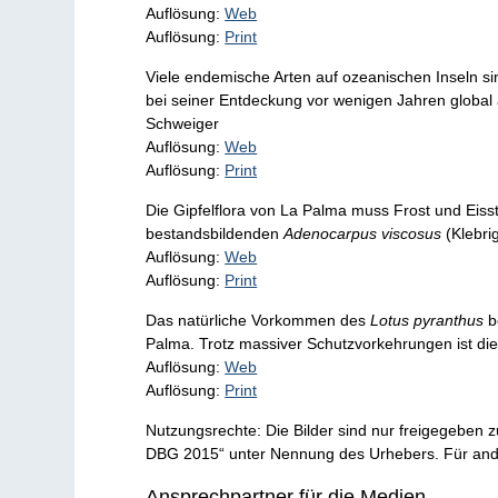
Auflösung:
Web
Auflösung:
Print
Viele endemische Arten auf ozeanischen Inseln 
bei seiner Entdeckung vor wenigen Jahren global a
Schweiger
Auflösung:
Web
Auflösung:
Print
Die Gipfelflora von La Palma muss Frost und Eis
bestandsbildenden
Adenocarpus viscosus
(Klebri
Auflösung:
Web
Auflösung:
Print
Das natürliche Vorkommen des
Lotus pyranthus
b
Palma. Trotz massiver Schutzvorkehrungen ist di
Auflösung:
Web
Auflösung:
Print
Nutzungsrechte: Die Bilder sind nur freigegeben
DBG 2015“ unter Nennung des Urhebers. Für ander
Ansprechpartner für die Medien