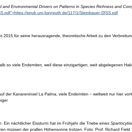
ial and Environmental Drivers on Patterns in Species Richness and Com
SS.pdf">https://epub.uni-bayreuth.de/117/1/Steinbauer-DISS.pdf
eis 2015 für seine herausragende, theoretische Arbeit zu den Verbrei
b so viele Endemiten, weil diese einzigartigen, weit abgelegenen Habi
uf der Kanareninsel La Palma, viele Endemiten − weltweit nur hier vo
iger
. Ein nächtlicher Eissturm hat im Frühjahr die Triebe eines
Spartocyti
zen müssen der prallen Höhensonne trotzen. Foto: Prof. Richard Field.