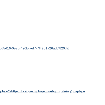
805dd5d16-0eeb-420b-aef7-7f4201a26adc%29.html
aphys/">https://biologie.biphaps.uni-leipzig.de/ag/pflaphys/