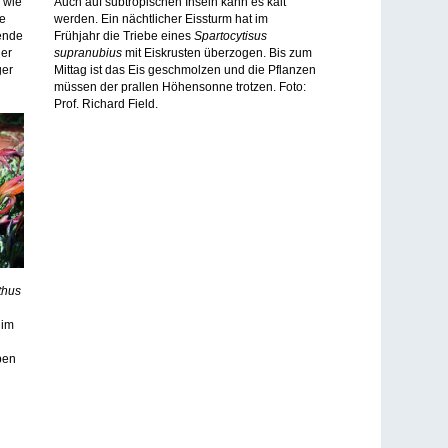
 wie
Auch auf subtropischen Inseln kann es kalt
le
werden. Ein nächtlicher Eissturm hat im
ende
Frühjahr die Triebe eines
Spartocytisus
uer
supranubius
mit Eiskrusten überzogen. Bis zum
ger
Mittag ist das Eis geschmolzen und die Pflanzen
müssen der prallen Höhensonne trotzen. Foto:
Prof. Richard Field.
thus
 im
ben