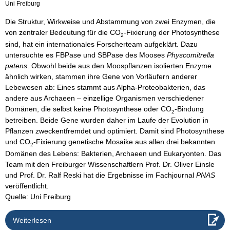
Uni Freiburg
Die Struktur, Wirkweise und Abstammung von zwei Enzymen, die
von zentraler Bedeutung für die CO
-Fixierung der Photosynthese
2
sind, hat ein internationales Forscherteam aufgeklärt. Dazu
untersuchte es FBPase und SBPase des Mooses
Physcomitrella
patens
. Obwohl beide aus den Moospflanzen isolierten Enzyme
ähnlich wirken, stammen ihre Gene von Vorläufern anderer
Lebewesen ab: Eines stammt aus Alpha-Proteobakterien, das
andere aus Archaeen – einzellige Organismen verschiedener
Domänen, die selbst keine Photosynthese oder CO
-Bindung
2
betreiben. Beide Gene wurden daher im Laufe der Evolution in
Pflanzen zweckentfremdet und optimiert. Damit sind Photosynthese
und CO
-Fixierung genetische Mosaike aus allen drei bekannten
2
Domänen des Lebens: Bakterien, Archaeen und Eukaryonten. Das
Team mit den Freiburger Wissenschaftlern Prof. Dr. Oliver Einsle
und Prof. Dr. Ralf Reski hat die Ergebnisse im Fachjournal
PNAS
veröffentlicht.
Quelle: Uni Freiburg
Weiterlesen