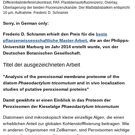
Differentialinterferenzkontrast, PAF, Plastidenautofluoreszenz, Overlay,
Überlagerung der beiden Fluoreszenzkanäle. Der Maßstabsbalken entspricht
10 µm. Aufnahme: Frederic D. Schramm
Sorry, in German only:
Frederic D. Schramm erhielt den Preis für die
beste
pflanzenwissenschaftliche Master-Arbeit
, die an der Philipps-
Universität Marburg im Jahr 2014 erstellt wurde, von der
Deutschen Botanischen Gesellschaft.
Titel der ausgezeichneten Arbeit
"Analysis of the peroxisomal membrane proteome of the
diatom
Phaeodactylum tricornutum
and in vivo localization
studies of putative peroxisomal proteins"
Damit gewährte er einen Einblick in das Proteom der
Peroxisomen der Kieselalge
Phaeodactylum tricornutum
Diatomeen sind mikroskopisch kleine einzellige Algen, die einen
erheblichen Anteil zur globalen Kohlenstofffixierung beitragen. Wie
in anderen Organismen mit Zellkernen, sind Peroxisomen wichtige