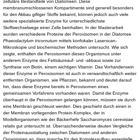
zelluläre Bestandteile von Diatomeen. Diese
membranumschlossenen Kompartimente sind generell besonders
für den Abbau giftiger Stoffe bekannt, können jedoch auch viele
weitere spezialisierte Enzyme für unterschiedlichste
Stoffwechselwege einer Zelle beinhalten. In der Masterarbeit
wurden verschiedene Proteine der Peroxisomen in der Diatomee
Phaeodactylum tricornutum
mittels konfokaler Laserscan-
Mikroskopie und biochemischer Methoden untersucht. Wie sich
zeigte, enthalten die Peroxisomen dieses Organismus unter
anderem Enzyme des Fettsäureauf- und -abbaus sowie zur
Synthese von Biotin, einem wichtigen Vitamin. Das Vorhandensein
dieser Enzyme in Peroxisomen ist auch in verwandtschaftlich weiter
entfernten Organismen, wie Pflanzen, bekannt und deutet darauf
hin, dass diese Enzyme bereits in Peroxisomen eines
gemeinsamen Vorfahrens vorhanden waren. Damit die Enzyme
überhaupt in die Peroxisomen gelangen können, müssen sie durch
eine Membran geschleust werden. Dies geschieht durch einen in
der Membran vorliegenden Protein-Komplex, der in
Modellorganismen wie der Bäckerhefe Saccharomyces cerevisiae
relativ gut untersucht ist. Überraschenderweise deuten Vergleiche
der Proteinausstattung zwischen Diatomeen und anderen
Organismen an, dass manche für den Komplexaufbau essentielle