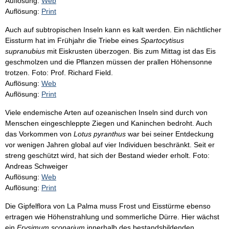
Auflösung:
Web
Auflösung:
Print
Auch auf subtropischen Inseln kann es kalt werden. Ein nächtlicher
Eissturm hat im Frühjahr die Triebe eines
Spartocytisus
supranubius
mit Eiskrusten überzogen. Bis zum Mittag ist das Eis
geschmolzen und die Pflanzen müssen der prallen Höhensonne
trotzen. Foto: Prof. Richard Field.
Auflösung:
Web
Auflösung:
Print
Viele endemische Arten auf ozeanischen Inseln sind durch von
Menschen eingeschleppte Ziegen und Kaninchen bedroht. Auch
das Vorkommen von
Lotus pyranthus
war bei seiner Entdeckung
vor wenigen Jahren global auf vier Individuen beschränkt. Seit er
streng geschützt wird, hat sich der Bestand wieder erholt. Foto:
Andreas Schweiger
Auflösung:
Web
Auflösung:
Print
Die Gipfelflora von La Palma muss Frost und Eisstürme ebenso
ertragen wie Höhenstrahlung und sommerliche Dürre. Hier wächst
ein
Erysimum scoparium
innerhalb des bestandsbildenden