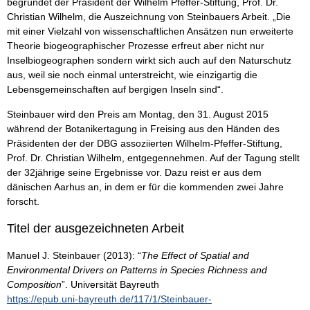
begründet der Präsident der Wilhelm Pfeffer-Stiftung, Prof. Dr.
Christian Wilhelm, die Auszeichnung von Steinbauers Arbeit. „Die
mit einer Vielzahl von wissenschaftlichen Ansätzen nun erweiterte
Theorie biogeographischer Prozesse erfreut aber nicht nur
Inselbiogeographen sondern wirkt sich auch auf den Naturschutz
aus, weil sie noch einmal unterstreicht, wie einzigartig die
Lebensgemeinschaften auf bergigen Inseln sind“.
Steinbauer wird den Preis am Montag, den 31. August 2015
während der Botanikertagung in Freising aus den Händen des
Präsidenten der der DBG assoziierten Wilhelm-Pfeffer-Stiftung,
Prof. Dr. Christian Wilhelm, entgegennehmen. Auf der Tagung stellt
der 32jährige seine Ergebnisse vor. Dazu reist er aus dem
dänischen Aarhus an, in dem er für die kommenden zwei Jahre
forscht.
Titel der ausgezeichneten Arbeit
Manuel J. Steinbauer (2013): “
The Effect of Spatial and
Environmental Drivers on Patterns in Species Richness and
Composition
”. Universität Bayreuth
https://epub.uni-bayreuth.de/117/1/Steinbauer-