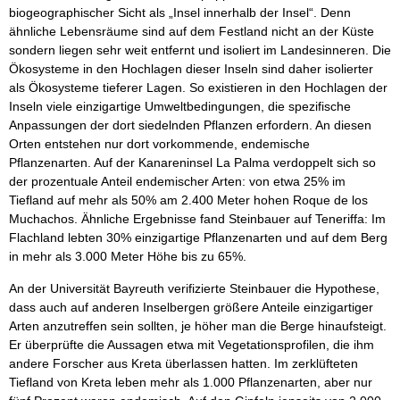
biogeographischer Sicht als „Insel innerhalb der Insel“. Denn
ähnliche Lebensräume sind auf dem Festland nicht an der Küste
sondern liegen sehr weit entfernt und isoliert im Landesinneren. Die
Ökosysteme in den Hochlagen dieser Inseln sind daher isolierter
als Ökosysteme tieferer Lagen. So existieren in den Hochlagen der
Inseln viele einzigartige Umweltbedingungen, die spezifische
Anpassungen der dort siedelnden Pflanzen erfordern. An diesen
Orten entstehen nur dort vorkommende, endemische
Pflanzenarten. Auf der Kanareninsel La Palma verdoppelt sich so
der prozentuale Anteil endemischer Arten: von etwa 25% im
Tiefland auf mehr als 50% am 2.400 Meter hohen Roque de los
Muchachos. Ähnliche Ergebnisse fand Steinbauer auf Teneriffa: Im
Flachland lebten 30% einzigartige Pflanzenarten und auf dem Berg
in mehr als 3.000 Meter Höhe bis zu 65%.
An der Universität Bayreuth verifizierte Steinbauer die Hypothese,
dass auch auf anderen Inselbergen größere Anteile einzigartiger
Arten anzutreffen sein sollten, je höher man die Berge hinaufsteigt.
Er überprüfte die Aussagen etwa mit Vegetationsprofilen, die ihm
andere Forscher aus Kreta überlassen hatten. Im zerklüfteten
Tiefland von Kreta leben mehr als 1.000 Pflanzenarten, aber nur