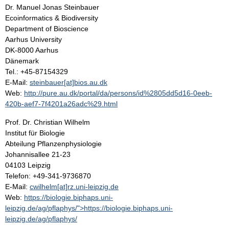
Dr. Manuel Jonas Steinbauer
Ecoinformatics & Biodiversity
Department of Bioscience
Aarhus University
DK-8000 Aarhus
Dänemark
Tel.: +45-87154329
E-Mail:
steinbauer[at]bios.au.dk
Web:
http://pure.au.dk/portal/da/persons/id%2805dd5d16-0eeb-
420b-aef7-7f4201a26adc%29.html
Prof. Dr. Christian Wilhelm
Institut für Biologie
Abteilung Pflanzenphysiologie
Johannisallee 21-23
04103 Leipzig
Telefon: +49-341-9736870
E-Mail:
cwilhelm[at]rz.uni-leipzig.de
Web:
https://biologie.biphaps.uni-
leipzig.de/ag/pflaphys/">https://biologie.biphaps.uni-
leipzig.de/ag/pflaphys/