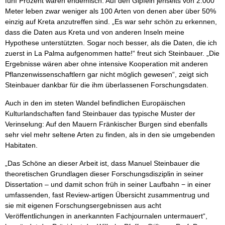
fünf Prozent waren endemisch. Auf den Gipfeln jenseits von 2.000
Meter leben zwar weniger als 100 Arten von denen aber über 50%
einzig auf Kreta anzutreffen sind. „Es war sehr schön zu erkennen,
dass die Daten aus Kreta und von anderen Inseln meine
Hypothese unterstützten. Sogar noch besser, als die Daten, die ich
zuerst in La Palma aufgenommen hatte!“ freut sich Steinbauer. „Die
Ergebnisse wären aber ohne intensive Kooperation mit anderen
Pflanzenwissenschaftlern gar nicht möglich gewesen“, zeigt sich
Steinbauer dankbar für die ihm überlassenen Forschungsdaten.
Auch in den im steten Wandel befindlichen Europäischen
Kulturlandschaften fand Steinbauer das typische Muster der
Verinselung: Auf den Mauern Fränkischer Burgen sind ebenfalls
sehr viel mehr seltene Arten zu finden, als in den sie umgebenden
Habitaten.
„Das Schöne an dieser Arbeit ist, dass Manuel Steinbauer die
theoretischen Grundlagen dieser Forschungsdisziplin in seiner
Dissertation – und damit schon früh in seiner Laufbahn − in einer
umfassenden, fast Review-artigen Übersicht zusammentrug und
sie mit eigenen Forschungsergebnissen aus acht
Veröffentlichungen in anerkannten Fachjournalen untermauert“,