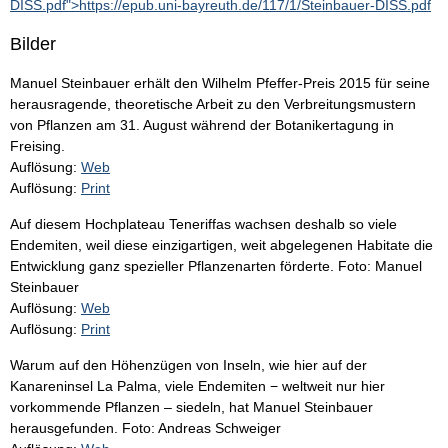
DISS.pdf">https://epub.uni-bayreuth.de/117/1/Steinbauer-DISS.pdf
Bilder
Manuel Steinbauer erhält den Wilhelm Pfeffer-Preis 2015 für seine
herausragende, theoretische Arbeit zu den Verbreitungsmustern
von Pflanzen am 31. August während der Botanikertagung in
Freising.
Auflösung:
Web
Auflösung:
Print
Auf diesem Hochplateau Teneriffas wachsen deshalb so viele
Endemiten, weil diese einzigartigen, weit abgelegenen Habitate die
Entwicklung ganz spezieller Pflanzenarten förderte. Foto: Manuel
Steinbauer
Auflösung:
Web
Auflösung:
Print
Warum auf den Höhenzügen von Inseln, wie hier auf der
Kanareninsel La Palma, viele Endemiten − weltweit nur hier
vorkommende Pflanzen – siedeln, hat Manuel Steinbauer
herausgefunden. Foto: Andreas Schweiger