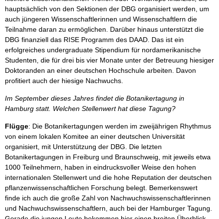
hauptsächlich von den Sektionen der DBG organisiert werden, um
auch jüngeren Wissenschaftlerinnen und Wissenschaftlern die
Teilnahme daran zu ermöglichen. Darüber hinaus unterstützt die
DBG finanziell das RISE Programm des DAAD. Das ist ein
erfolgreiches undergraduate Stipendium für nordamerikanische
Studenten, die für drei bis vier Monate unter der Betreuung hiesiger
Doktoranden an einer deutschen Hochschule arbeiten. Davon
profitiert auch der hiesige Nachwuchs.
Im September dieses Jahres findet die Botanikertagung in
Hamburg statt. Welchen Stellenwert hat diese Tagung?
Flügge
: Die Botanikertagungen werden im zweijährigen Rhythmus
von einem lokalen Komitee an einer deutschen Universität
organisiert, mit Unterstützung der DBG. Die letzten
Botanikertagungen in Freiburg und Braunschweig, mit jeweils etwa
1000 Teilnehmern, haben in eindrucksvoller Weise den hohen
internationalen Stellenwert und die hohe Reputation der deutschen
pflanzenwissenschaftlichen Forschung belegt. Bemerkenswert
finde ich auch die große Zahl von Nachwuchswissenschaftlerinnen
und Nachwuchswissenschaftlern, auch bei der Hamburger Tagung.
Gerade die jungen Leute bekommen hier einen breiten Überblick