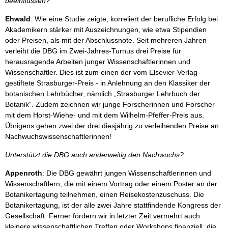
beeinflussen?
Ehwald
: Wie eine Studie zeigte, korreliert der berufliche Erfolg bei
Akademikern stärker mit Auszeichnungen, wie etwa Stipendien
oder Preisen, als mit der Abschlussnote. Seit mehreren Jahren
verleiht die DBG im Zwei-Jahres-Turnus drei Preise für
herausragende Arbeiten junger Wissenschaftlerinnen und
Wissenschaftler. Dies ist zum einen der vom Elsevier-Verlag
gestiftete Strasburger-Preis - in Anlehnung an den Klassiker der
botanischen Lehrbücher, nämlich „Strasburger Lehrbuch der
Botanik“. Zudem zeichnen wir junge Forscherinnen und Forscher
mit dem Horst-Wiehe- und mit dem Wilhelm-Pfeffer-Preis aus.
Übrigens gehen zwei der drei diesjährig zu verleihenden Preise an
Nachwuchswissenschaftlerinnen!
Unterstützt die DBG auch anderweitig den Nachwuchs?
Appenroth
: Die DBG gewährt jungen Wissenschaftlerinnen und
Wissenschaftlern, die mit einem Vortrag oder einem Poster an der
Botanikertagung teilnehmen, einen Reisekostenzuschuss. Die
Botanikertagung, ist der alle zwei Jahre stattfindende Kongress der
Gesellschaft. Ferner fördern wir in letzter Zeit vermehrt auch
kleinere wissenschaftlichen Treffen oder Workshops finanziell, die