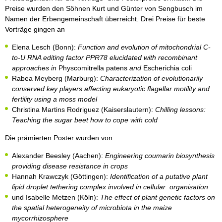
Preise wurden den Söhnen Kurt und Günter von Sengbusch im
Namen der Erbengemeinschaft überreicht. Drei Preise für beste
Vorträge gingen an
Elena Lesch (Bonn):
Function and evolution of mitochondrial C‐
to‐U RNA editing factor PPR78 elucidated with recombinant
approaches in
Physcomitrella patens
and
Escherichia coli
Rabea Meyberg (Marburg):
Characterization of evolutionarily
conserved key players affecting eukaryotic flagellar motility and
fertility using a moss model
Christina Martins Rodriguez (Kaiserslautern):
Chilling lessons:
Teaching the sugar beet how to cope with cold
Die prämierten Poster wurden von
Alexander Beesley (Aachen):
Engineering coumarin biosynthesis
providing disease resistance in crops
Hannah Krawczyk (Göttingen):
Identification of a putative plant
lipid droplet tethering complex involved in cellular organisation
und Isabelle Metzen (Köln):
The effect of plant genetic factors on
the spatial heterogeneity of microbiota in the maize
mycorrhizosphere