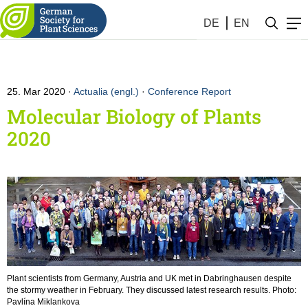
DE
EN
25. Mar 2020
Actualia (engl.)
·
Conference Report
Molecular Biology of Plants
2020
Plant scientists from Germany, Austria and UK met in Dabringhausen despite
the stormy weather in February. They discussed latest research results. Photo:
Pavlína Miklankova