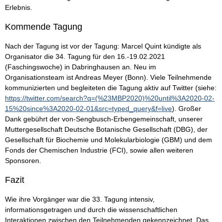
Erlebnis.
Kommende Tagung
Nach der Tagung ist vor der Tagung: Marcel Quint kündigte als
Organisator die 34. Tagung für den 16.-19.02.2021
(Faschingswoche) in Dabringhausen an. Neu im
Organisationsteam ist Andreas Meyer (Bonn). Viele Teilnehmende
kommunizierten und begleiteten die Tagung aktiv auf Twitter (siehe:
https://twitter.com/search?q=(%23MBP2020)%20until%3A2020-02-
15%20since%3A2020-02-01&src=typed_query&f=live
). Großer
Dank gebührt der von-Sengbusch-Erbengemeinschaft, unserer
Muttergesellschaft Deutsche Botanische Gesellschaft (DBG), der
Gesellschaft für Biochemie und Molekularbiologie (GBM) und dem
Fonds der Chemischen Industrie (FCI), sowie allen weiteren
Sponsoren.
Fazit
Wie ihre Vorgänger war die 33. Tagung intensiv,
informationsgetragen und durch die wissenschaftlichen
Interaktionen zwischen den Teilnehmenden gekennzeichnet. Das