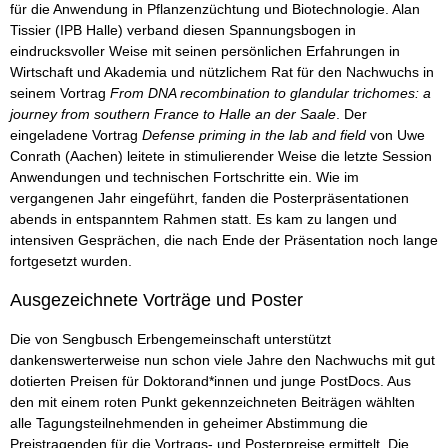
für die Anwendung in Pflanzenzüchtung und Biotechnologie. Alan
Tissier (IPB Halle) verband diesen Spannungsbogen in
eindrucksvoller Weise mit seinen persönlichen Erfahrungen in
Wirtschaft und Akademia und nützlichem Rat für den Nachwuchs in
seinem Vortrag
From DNA recombination to glandular trichomes: a
journey from southern France to Halle an der Saale
. Der
eingeladene Vortrag
Defense priming in the lab and field
von Uwe
Conrath (Aachen) leitete in stimulierender Weise die letzte Session
Anwendungen und technischen Fortschritte ein. Wie im
vergangenen Jahr eingeführt, fanden die Posterpräsentationen
abends in entspanntem Rahmen statt. Es kam zu langen und
intensiven Gesprächen, die nach Ende der Präsentation noch lange
fortgesetzt wurden.
Ausgezeichnete Vorträge und Poster
Die von Sengbusch Erbengemeinschaft unterstützt
dankenswerterweise nun schon viele Jahre den Nachwuchs mit gut
dotierten Preisen für Doktorand*innen und junge PostDocs. Aus
den mit einem roten Punkt gekennzeichneten Beiträgen wählten
alle Tagungsteilnehmenden in geheimer Abstimmung die
Preistragenden für die Vortrags- und Posterpreise ermittelt. Die