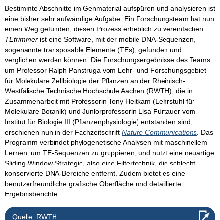
Bestimmte Abschnitte im Genmaterial aufspüren und analysieren ist
eine bisher sehr aufwändige Aufgabe. Ein Forschungsteam hat nun
einen Weg gefunden, diesen Prozess erheblich zu vereinfachen.
TEtrimmer
ist eine Software, mit der mobile DNA-Sequenzen,
sogenannte transposable Elemente (TEs), gefunden und
verglichen werden können. Die Forschungsergebnisse des Teams
um Professor Ralph Panstruga vom Lehr- und Forschungsgebiet
für Molekulare Zellbiologie der Pflanzen an der Rheinisch-
Westfälische Technische Hochschule Aachen (RWTH), die in
Zusammenarbeit mit Professorin Tony Heitkam (Lehrstuhl für
Molekulare Botanik) und Juniorprofessorin Lisa Fürtauer vom
Institut für Biologie III (Pflanzenphysiologie) entstanden sind,
erschienen nun in der Fachzeitschrift
Nature Communications
. Das
Programm verbindet phylogenetische Analysen mit maschinellem
Lernen, um TE-Sequenzen zu gruppieren, und nutzt eine neuartige
Sliding-Window-Strategie, also eine Filtertechnik, die schlecht
konservierte DNA-Bereiche entfernt. Zudem bietet es eine
benutzerfreundliche grafische Oberfläche und detaillierte
Ergebnisberichte.
Quelle: RWTH