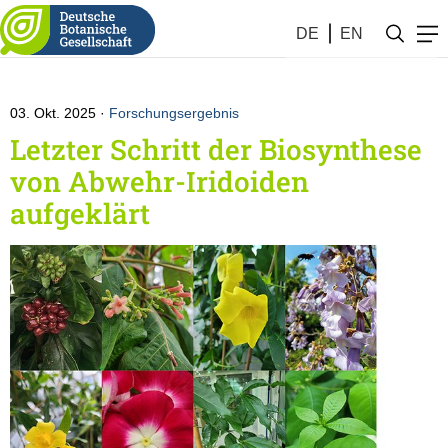
Botanik KW #40 (2025)
DE
EN
03. Okt. 2025
Forschungsergebnis
Letzter Schritt der Biosynthese
von Abwehr-Iridoiden
aufgeklärt