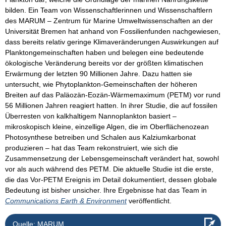
bilden. Ein Team von Wissenschaftlerinnen und Wissenschaftlern
des MARUM – Zentrum für Marine Umweltwissenschaften an der
Universität Bremen hat anhand von Fossilienfunden nachgewiesen,
dass bereits relativ geringe Klimaveränderungen Auswirkungen auf
Planktongemeinschaften haben und belegen eine bedeutende
ökologische Veränderung bereits vor der größten klimatischen
Erwärmung der letzten 90 Millionen Jahre. Dazu hatten sie
untersucht, wie Phytoplankton-Gemeinschaften der höheren
Breiten auf das Paläozän-Eozän-Wärmemaximum (PETM) vor rund
56 Millionen Jahren reagiert hatten. In ihrer Studie, die auf fossilen
Überresten von kalkhaltigem Nannoplankton basiert –
mikroskopisch kleine, einzellige Algen, die im Oberflächenozean
Photosynthese betreiben und Schalen aus Kalziumkarbonat
produzieren – hat das Team rekonstruiert, wie sich die
Zusammensetzung der Lebensgemeinschaft verändert hat, sowohl
vor als auch während des PETM. Die aktuelle Studie ist die erste,
die das Vor-PETM Ereignis im Detail dokumentiert, dessen globale
Bedeutung ist bisher unsicher. Ihre Ergebnisse hat das Team in
Communications Earth & Environment
veröffentlicht.
Quelle: MARUM