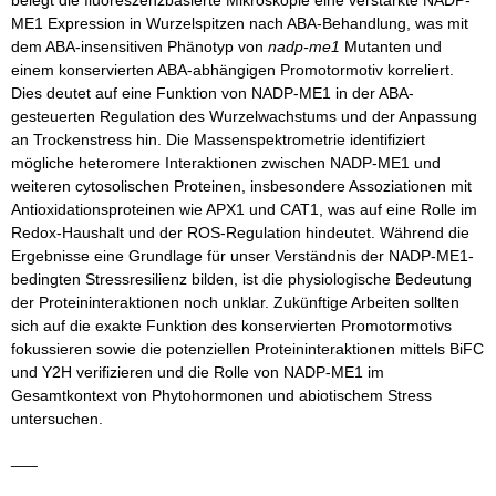
belegt die fluoreszenzbasierte Mikroskopie eine verstärkte NADP-
ME1 Expression in Wurzelspitzen nach ABA-Behandlung, was mit
dem ABA-insensitiven Phänotyp von
nadp-me1
Mutanten und
einem konservierten ABA-abhängigen Promotormotiv korreliert.
Dies deutet auf eine Funktion von NADP-ME1 in der ABA-
gesteuerten Regulation des Wurzelwachstums und der Anpassung
an Trockenstress hin. Die Massenspektrometrie identifiziert
mögliche heteromere Interaktionen zwischen NADP-ME1 und
weiteren cytosolischen Proteinen, insbesondere Assoziationen mit
Antioxidationsproteinen wie APX1 und CAT1, was auf eine Rolle im
Redox-Haushalt und der ROS-Regulation hindeutet. Während die
Ergebnisse eine Grundlage für unser Verständnis der NADP-ME1-
bedingten Stressresilienz bilden, ist die physiologische Bedeutung
der Proteininteraktionen noch unklar. Zukünftige Arbeiten sollten
sich auf die exakte Funktion des konservierten Promotormotivs
fokussieren sowie die potenziellen Proteininteraktionen mittels BiFC
und Y2H verifizieren und die Rolle von NADP-ME1 im
Gesamtkontext von Phytohormonen und abiotischem Stress
untersuchen.
___