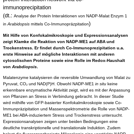
immunoprecipitation
(dt.:
Analyse der Protein Interaktionen von NADP-Malat Enzym 1
)
in
Arabidopsis
mittels Co-Immunopräzpitation
Mit Hilfe von Konfokalmikroskopie und Expressionsanalysen
zeigt Klamke die Reaktion von NADP‑ME1 auf ABA und
Trockenstress. Er findet durch Co-Immunoprezipitation u.a.
erste Hinweise auf mögliche Interaktionen mit anderen
cytosolischen Proteine sowie eine Rolle im Redox-Haushalt
von
Arabdiopsis
.
Malatenzyme katalysieren die reversible Umwandlung von Malat zu
Pyruvat, CO₂ und NAD(P)H. Obwohl NADP-ME1
in situ
keine
erkennbare enzymatische Aktivität zeigt, wird es mit der Anpassung
von Pflanzen an Stress in Verbindung gebracht. In dieser Studie
wird mithilfe von GFP-basierter Konfokalmikroskopie sowie Co-
Immunpräzipitation und Massenspektrometrie die Rolle von NADP-
ME1 bei ABA-induziertem Stress und Trockenstress untersucht.
Expressionsanalysen zeigen unter beiden Bedingungen eine
deutliche transkriptionelle und translationale Induktion. Zudem