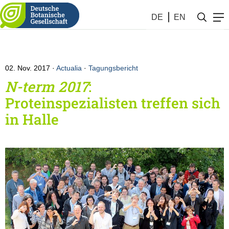
DE
EN
02. Nov. 2017
Actualia
·
Tagungsbericht
N-term 2017
:
Proteinspezialisten treffen sich
in Halle