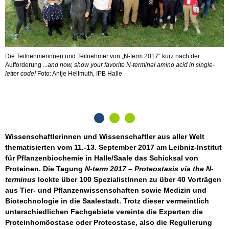
Die Teilnehmerinnen und Teilnehmer von „N-term 2017“ kurz nach der
V
Aufforderung
...and now, show your favorite N-terminal amino acid in single-
(
letter code!
Foto: Antje Hellmuth, IPB Halle
(
p
e
Wissenschaftlerinnen und Wissenschaftler aus aller Welt
thematisierten vom 11.-13. September 2017 am Leibniz-Institut
für Pflanzenbiochemie in Halle/Saale das Schicksal von
Proteinen. Die Tagung
N-term 2017 – Proteostasis via the N-
terminus
lockte über 100 SpezialistInnen zu über 40 Vorträgen
aus Tier- und Pflanzenwissenschaften sowie Medizin und
Biotechnologie in die Saalestadt. Trotz dieser vermeintlich
unterschiedlichen Fachgebiete vereinte die Experten die
Proteinhomöostase oder Proteostase, also die Regulierung