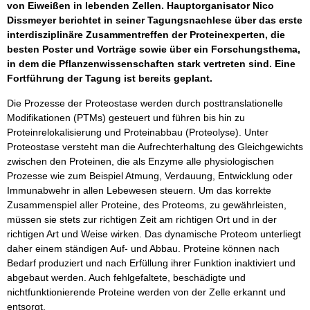
von Eiweißen in lebenden Zellen. Hauptorganisator Nico
Dissmeyer berichtet in seiner Tagungsnachlese über das erste
interdisziplinäre Zusammentreffen der Proteinexperten, die
besten Poster und Vorträge sowie über ein Forschungsthema,
in dem die Pflanzenwissenschaften stark vertreten sind. Eine
Fortführung der Tagung ist bereits geplant.
Die Prozesse der Proteostase werden durch posttranslationelle
Modifikationen (PTMs) gesteuert und führen bis hin zu
Proteinrelokalisierung und Proteinabbau (Proteolyse). Unter
Proteostase versteht man die Aufrechterhaltung des Gleichgewichts
zwischen den Proteinen, die als Enzyme alle physiologischen
Prozesse wie zum Beispiel Atmung, Verdauung, Entwicklung oder
Immunabwehr in allen Lebewesen steuern. Um das korrekte
Zusammenspiel aller Proteine, des Proteoms, zu gewährleisten,
müssen sie stets zur richtigen Zeit am richtigen Ort und in der
richtigen Art und Weise wirken. Das dynamische Proteom unterliegt
daher einem ständigen Auf- und Abbau. Proteine können nach
Bedarf produziert und nach Erfüllung ihrer Funktion inaktiviert und
abgebaut werden. Auch fehlgefaltete, beschädigte und
nichtfunktionierende Proteine werden von der Zelle erkannt und
entsorgt.