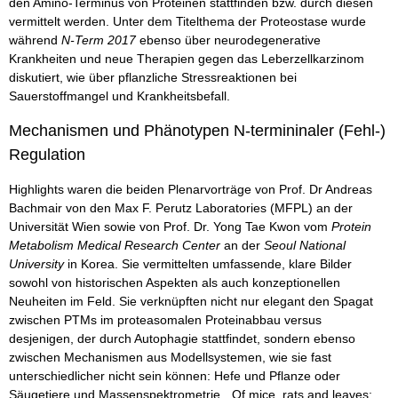
den Amino-Terminus von Proteinen stattfinden bzw. durch diesen
vermittelt werden. Unter dem Titelthema der Proteostase wurde
während
N-Term 2017
ebenso über neurodegenerative
Krankheiten und neue Therapien gegen das Leberzellkarzinom
diskutiert, wie über pflanzliche Stressreaktionen bei
Sauerstoffmangel und Krankheitsbefall.
Mechanismen und Phänotypen N-termininaler (Fehl-)
Regulation
Highlights waren die beiden Plenarvorträge von Prof. Dr Andreas
Bachmair von den Max F. Perutz Laboratories (MFPL) an der
Universität Wien sowie von Prof. Dr. Yong Tae Kwon vom
Protein
Metabolism Medical Research Center
an der
Seoul National
University
in Korea. Sie vermittelten umfassende, klare Bilder
sowohl von historischen Aspekten als auch konzeptionellen
Neuheiten im Feld. Sie verknüpften nicht nur elegant den Spagat
zwischen PTMs im proteasomalen Proteinabbau versus
desjenigen, der durch Autophagie stattfindet, sondern ebenso
zwischen Mechanismen aus Modellsystemen, wie sie fast
unterschiedlicher nicht sein können: Hefe und Pflanze oder
Säugetiere und Massenspektrometrie. „Of mice, rats and leaves: