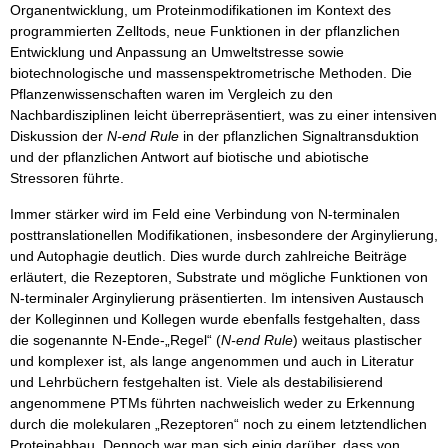
Organentwicklung, um Proteinmodifikationen im Kontext des
programmierten Zelltods, neue Funktionen in der pflanzlichen
Entwicklung und Anpassung an Umweltstresse sowie
biotechnologische und massenspektrometrische Methoden. Die
Pflanzenwissenschaften waren im Vergleich zu den
Nachbardisziplinen leicht überrepräsentiert, was zu einer intensiven
Diskussion der
N-end Rule
in der pflanzlichen Signaltransduktion
und der pflanzlichen Antwort auf biotische und abiotische
Stressoren führte.
Immer stärker wird im Feld eine Verbindung von N-terminalen
posttranslationellen Modifikationen, insbesondere der Arginylierung,
und Autophagie deutlich. Dies wurde durch zahlreiche Beiträge
erläutert, die Rezeptoren, Substrate und mögliche Funktionen von
N-terminaler Arginylierung präsentierten. Im intensiven Austausch
der Kolleginnen und Kollegen wurde ebenfalls festgehalten, dass
die sogenannte N-Ende-„Regel“ (
N-end Rule
) weitaus plastischer
und komplexer ist, als lange angenommen und auch in Literatur
und Lehrbüchern festgehalten ist. Viele als destabilisierend
angenommene PTMs führten nachweislich weder zu Erkennung
durch die molekularen „Rezeptoren“ noch zu einem letztendlichen
Proteinabbau. Dennoch war man sich einig darüber, dass von