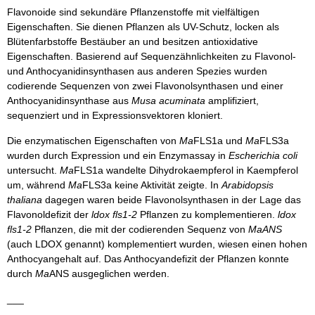
Flavonoide sind sekundäre Pflanzenstoffe mit vielfältigen
Eigenschaften. Sie dienen Pflanzen als UV-Schutz, locken als
Blütenfarbstoffe Bestäuber an und besitzen antioxidative
Eigenschaften. Basierend auf Sequenzähnlichkeiten zu Flavonol-
und Anthocyanidinsynthasen aus anderen Spezies wurden
codierende Sequenzen von zwei Flavonolsynthasen und einer
Anthocyanidinsynthase aus
Musa acuminata
amplifiziert,
sequenziert und in Expressionsvektoren kloniert.
Die enzymatischen Eigenschaften von
Ma
FLS1a und
Ma
FLS3a
wurden durch Expression und ein Enzymassay in
Escherichia coli
untersucht.
Ma
FLS1a wandelte Dihydrokaempferol in Kaempferol
um, während
Ma
FLS3a keine Aktivität zeigte. In
Arabidopsis
thaliana
dagegen waren beide Flavonolsynthasen in der Lage das
Flavonoldefizit der
ldox fls1-2
Pflanzen zu komplementieren.
ldox
fls1-2
Pflanzen, die mit der codierenden Sequenz von
MaANS
(auch LDOX genannt) komplementiert wurden, wiesen einen hohen
Anthocyangehalt auf. Das Anthocyandefizit der Pflanzen konnte
durch
Ma
ANS ausgeglichen werden.
___