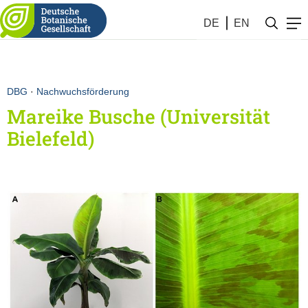
DE
EN
DBG
·
Nachwuchsförderung
Mareike Busche (Universität
Bielefeld)