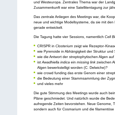
und Westeuropa. Zentrales Thema war der Landgang
Zusammenkunft war eine Satellitentagung zur jäh
Das zentrale Anliegen des Meetings war, die Koop
neue und wichtige Modellsysteme, da sie mit den
gerade entwickelt.
Die Tagung hatte vier Sessions, namentlich
Cell B
CRISPR in
Closterium
zeigt wie Rezeptor-Kinase
wie Pyrenoide in Abhängigkeit der Struktur un
wie die Antwort der streptophytischen Algen auf
ist
Awadhiella indica
ein
missing link
zwischen Al
Algen bewerkstelligt worden (C. Delwiche)?
wie crowd funding das erste Genom einer strept
die Bedeutung einer Stammsammlung der Zygne
und vieles mehr
Die gute Stimmung des Meetings wurde auch beim
Pläne geschmiedet. Und natürlich wurde die Bed
aufregende Zeiten bevorstehen. Neue Genome, Tra
sondern auch für Cosmarium und die filamentöse M