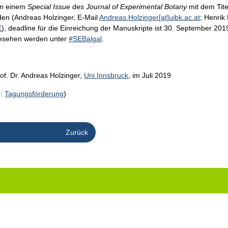
von einem
Special Issue
des
Journal of Experimental Botany
mit dem Tit
den (Andreas Holzinger, E-Mail
Andreas.Holzinger[at]uibk.ac.at
; Henrik
E
), deadline für die Einreichung der Manuskripte ist 30. September 201
gesehen werden unter
#SEBalgal
.
rof. Dr. Andreas Holzinger,
Uni Innsbruck
, im Juli 2019
e:
Tagungsförderung
)
Zurück