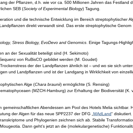
 der Pflanzen, d.h. wie vor ca. 500 Millionen Jahren das Festland du
rlichen SEB (
Society of Experimental Biology
) Tagung.
eration und die technische Entwicklung im Bereich streptophytischer A
 Landpflanzen direkt verwandt sind. Das erste streptophytische Genom
iology, Stress Biology, EvoDevo and Genomics
. Einige Tagungs-Highlig
n an der Sexualität beteiligt sind (H. Sekimoto)
d Sequenz von RuBisCO gebildet werden (M. Goudet)
 Trockenstress der der Landpflanzen ähnlich ist – und wo sie sich unter
gen und Landpflanzen und ist der Landgang in Wirklichkeit von einzelli
ophytischen Alge (
Chara braunii
) ermöglichte (S. Rensing)
matophyceaen (MZCH-Hamburg) zur Erhaltung der Biodiversität (K. 
 gemeinschaftlichen Abendessen am Pool des Hotels Melia sichtbar. 
eutung der Algen für das neue SPP2237 der DFG „
MAdLand
“ diskutier
nskriptome und Phylogenien zeichnen sich ab. Stabile Transformation 
ougeotia. Dann geht’s jetzt an die (molekulargenetische) Funktionalit