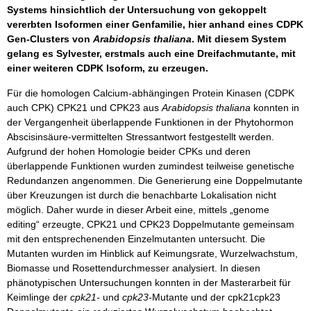
Systems hinsichtlich der Untersuchung von gekoppelt
vererbten Isoformen einer Genfamilie, hier anhand eines CDPK
Gen-Clusters von
Arabidopsis thaliana
. Mit diesem System
gelang es Sylvester, erstmals auch eine Dreifachmutante, mit
einer weiteren CDPK Isoform, zu erzeugen.
Für die homologen Calcium-abhängingen Protein Kinasen (CDPK
auch CPK) CPK21 und CPK23 aus
Arabidopsis thaliana
konnten in
der Vergangenheit überlappende Funktionen in der Phytohormon
Abscisinsäure-vermittelten Stressantwort festgestellt werden.
Aufgrund der hohen Homologie beider CPKs und deren
überlappende Funktionen wurden zumindest teilweise genetische
Redundanzen angenommen. Die Generierung eine Doppelmutante
über Kreuzungen ist durch die benachbarte Lokalisation nicht
möglich. Daher wurde in dieser Arbeit eine, mittels „genome
editing“ erzeugte, CPK21 und CPK23 Doppelmutante gemeinsam
mit den entsprechenenden Einzelmutanten untersucht. Die
Mutanten wurden im Hinblick auf Keimungsrate, Wurzelwachstum,
Biomasse und Rosettendurchmesser analysiert. In diesen
phänotypischen Untersuchungen konnten in der Masterarbeit für
Keimlinge der
cpk21-
und
cpk23-
Mutante und der cpk21cpk23