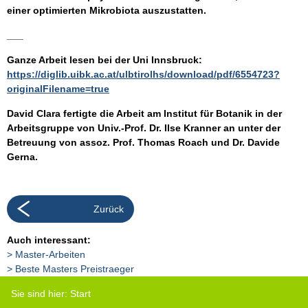
einer optimierten Mikrobiota auszustatten.
___
Ganze Arbeit lesen bei der Uni Innsbruck:
https://diglib.uibk.ac.at/ulbtirolhs/download/pdf/6554723?
originalFilename=true
David Clara fertigte die Arbeit am Institut für Botanik in der
Arbeitsgruppe von Univ.-Prof. Dr. Ilse Kranner an unter der
Betreuung von assoz. Prof. Thomas Roach und Dr. Davide
Gerna.
Zurück
Auch interessant:
Master-Arbeiten
Beste Masters Preistraeger
Sie sind hier:
Start