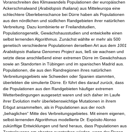
Voranschreiten des Klimawandels Populationen der europäischen
Ackerschmalwand (
Arabidopsis thaliana
) aus Mitteleuropa eine
schlechtere Überlebenschance bei Dürre haben als Populationen
aus den nördlichen und südlichen Randgebieten ihrer natürlichen
Verbreitung. Dazu kombinierte er Freilandstudien,
Populationsgenetik, Gewächshausstudien und entwickelte einen
selbst lernenden Algorithmus. Zunächst wählte er mehr als 500
genetisch verschiedene Populationen derselben Art aus dem
1001
Arabidopsis thaliana Genomes Project
aus, ließ sie wachsen und
setzte diese anschließend einer extremen Dürre im Gewächshaus
sowie an Standorten in Tübingen und im spanischen Madrid aus.
Populationen, die aus den Randregionen ihres natürlichen
Verbreitungsgebiets wie Schweden oder Spanien stammten,
überlebten die simulierte Dürre. Er führt dies darauf zurück, dass
die Populationen aus den Randgebieten häufiger extremen
Wetterbedingungen ausgesetzt waren und sich daher im Laufe
ihrer Evolution mehr überlebenswichtige Mutationen in ihrem
Erbgut ansammelten, als in Populationen aus der noch
„behaglichen“ Mitte des Verbreitungsgebietes. Mit einem eigenen,
selbst-lernenden Algorithmus modellierte Dr. Expósito Alonso
zukünftige Entwicklungen und fand heraus, dass Populationen aus
Zentraleuropa am ehesten aussterben würden, wenn der Regen