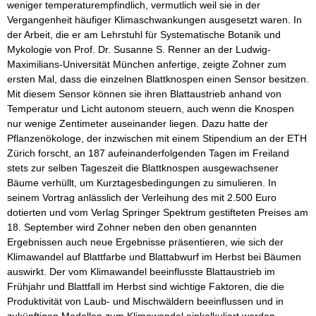
weniger temperaturempfindlich, vermutlich weil sie in der
Vergangenheit häufiger Klimaschwankungen ausgesetzt waren. In
der Arbeit, die er am Lehrstuhl für Systematische Botanik und
Mykologie von Prof. Dr. Susanne S. Renner an der Ludwig-
Maximilians-Universität München anfertige, zeigte Zohner zum
ersten Mal, dass die einzelnen Blattknospen einen Sensor besitzen.
Mit diesem Sensor können sie ihren Blattaustrieb anhand von
Temperatur und Licht autonom steuern, auch wenn die Knospen
nur wenige Zentimeter auseinander liegen. Dazu hatte der
Pflanzenökologe, der inzwischen mit einem Stipendium an der ETH
Zürich forscht, an 187 aufeinanderfolgenden Tagen im Freiland
stets zur selben Tageszeit die Blattknospen ausgewachsener
Bäume verhüllt, um Kurztagesbedingungen zu simulieren. In
seinem Vortrag anlässlich der Verleihung des mit 2.500 Euro
dotierten und vom Verlag Springer Spektrum gestifteten Preises am
18. September wird Zohner neben den oben genannten
Ergebnissen auch neue Ergebnisse präsentieren, wie sich der
Klimawandel auf Blattfarbe und Blattabwurf im Herbst bei Bäumen
auswirkt. Der vom Klimawandel beeinflusste Blattaustrieb im
Frühjahr und Blattfall im Herbst sind wichtige Faktoren, die die
Produktivität von Laub- und Mischwäldern beeinflussen und in
zukünftigen Modellen zum Klimawandel einkalkuliert werden