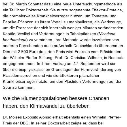
bei Dr. Martin Schattat dazu eine neue Untersuchungsmethode als
ein Teil ihrer Doktorarbeit. Sie nutzte sogenannte Effektor-Proteine,
die normalerweise Krankheitserreger nutzen, um Tomaten- und
Paprika-Pflanzen zu ihrem Vorteil zu manipulieren, als Werkzeuge,
um die Prozesse der sich innerhalb weniger Minuten verändernden
Kanäle, Vesikel und Verformungen in Tabakpflanzen (
Nicotiana
benthamiana
) zu verstehen. Ihre Methode wurde inzwischen von
anderen Forschenden auch außerhalb Deutschlands übernommen.
Den mit 2.500 Euro dotierten Preis wird Erickson vom Präsidenten
der Wilhelm-Pfeffer-Stiftung, Prof. Dr. Christian Wilhelm, in Rostock
entgegennehmen. In ihrem Vortrag am 17. September wird sie
über die biophysikalischen Grundlagen der Formveränderung von
Plastiden sprechen und wie sie Effektoren pflanzlicher
Krankheitserreger nutzte, um den Plastiden-Verformungen auf die
Spur zu kommen.
Welche Blumenpopulationen bessere Chancen
haben, den Klimawandel zu überleben
Dr. Moisés Expósito Alonso erhält ebenfalls einen Wilhelm Pfeffer-
Preis der DBG. In seiner Doktorarbeit zeigte er, dass bei