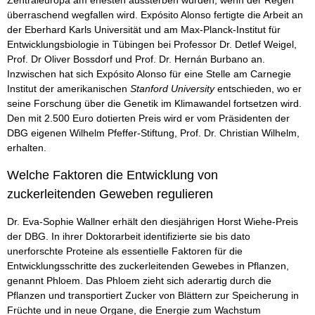
überraschend wegfallen wird. Expósito Alonso fertigte die Arbeit an
der Eberhard Karls Universität und am Max-Planck-Institut für
Entwicklungsbiologie in Tübingen bei Professor Dr. Detlef Weigel,
Prof. Dr Oliver Bossdorf und Prof. Dr. Hernán Burbano an.
Inzwischen hat sich Expósito Alonso für eine Stelle am Carnegie
Institut der amerikanischen
Stanford University
entschieden, wo er
seine Forschung über die Genetik im Klimawandel fortsetzen wird.
Den mit 2.500 Euro dotierten Preis wird er vom Präsidenten der
DBG eigenen Wilhelm Pfeffer-Stiftung, Prof. Dr. Christian Wilhelm,
erhalten.
Welche Faktoren die Entwicklung von
zuckerleitenden Geweben regulieren
Dr. Eva-Sophie Wallner erhält den diesjährigen Horst Wiehe-Preis
der DBG. In ihrer Doktorarbeit identifizierte sie bis dato
unerforschte Proteine als essentielle Faktoren für die
Entwicklungsschritte des zuckerleitenden Gewebes in Pflanzen,
genannt Phloem. Das Phloem zieht sich aderartig durch die
Pflanzen und transportiert Zucker von Blättern zur Speicherung in
Früchte und in neue Organe, die Energie zum Wachstum