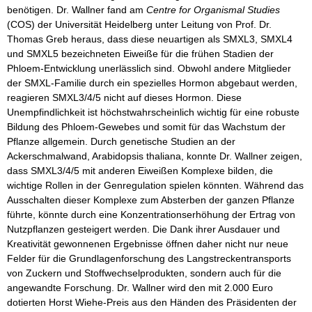
benötigen. Dr. Wallner fand am
Centre for Organismal Studies
(COS) der Universität Heidelberg unter Leitung von Prof. Dr.
Thomas Greb heraus, dass diese neuartigen als SMXL3, SMXL4
und SMXL5 bezeichneten Eiweiße für die frühen Stadien der
Phloem-Entwicklung unerlässlich sind. Obwohl andere Mitglieder
der SMXL-Familie durch ein spezielles Hormon abgebaut werden,
reagieren SMXL3/4/5 nicht auf dieses Hormon. Diese
Unempfindlichkeit ist höchstwahrscheinlich wichtig für eine robuste
Bildung des Phloem-Gewebes und somit für das Wachstum der
Pflanze allgemein. Durch genetische Studien an der
Ackerschmalwand, Arabidopsis thaliana, konnte Dr. Wallner zeigen,
dass SMXL3/4/5 mit anderen Eiweißen Komplexe bilden, die
wichtige Rollen in der Genregulation spielen könnten. Während das
Ausschalten dieser Komplexe zum Absterben der ganzen Pflanze
führte, könnte durch eine Konzentrationserhöhung der Ertrag von
Nutzpflanzen gesteigert werden. Die Dank ihrer Ausdauer und
Kreativität gewonnenen Ergebnisse öffnen daher nicht nur neue
Felder für die Grundlagenforschung des Langstreckentransports
von Zuckern und Stoffwechselprodukten, sondern auch für die
angewandte Forschung. Dr. Wallner wird den mit 2.000 Euro
dotierten Horst Wiehe-Preis aus den Händen des Präsidenten der