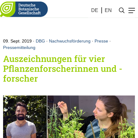
DE
EN
09. Sept. 2019
DBG
·
Nachwuchsförderung
·
Presse
·
Pressemitteilung
Auszeichnungen für vier
Pflanzenforscherinnen und -
forscher