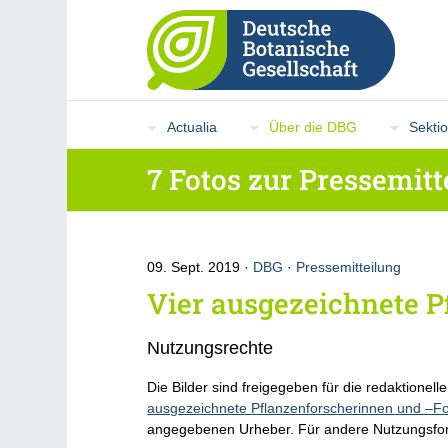
Actualia
Über die DBG
Sekti
7 Fotos zur Pressemit
09. Sept. 2019
DBG
·
Pressemitteilung
Vier ausgezeichnete 
Nutzungsrechte
Die Bilder sind freigegeben für die redaktionel
ausgezeichnete Pflanzenforscherinnen und –F
angegebenen Urheber. Für andere Nutzungsform