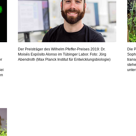
Der Preisträger des Wilhelm Pfeffer-Preises 2019: Dr.
Die P
Moisés Expósito Alonso im Tübinger Labor. Foto: Jörg
Sophi
er
Abendroth (Max Planck Institut für Entwicklungsbiologie)
tran
stehe
Bei
unter
en