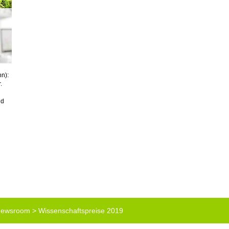
nn):
.
nd
 Newsroom
>
Wissenschaftspreise 2019