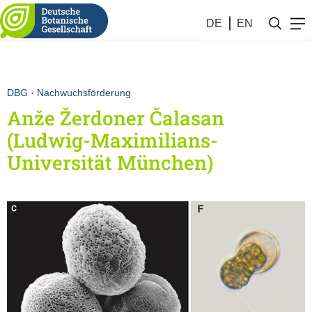
DE
EN
DBG
·
Nachwuchsförderung
Anže Žerdoner Čalasan
(Ludwig-Maximilians-
Universität München)