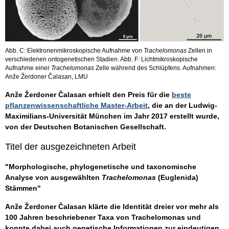
Abb. C: Elektronenmikroskopische Aufnahme von
Trachelomonas
Zellen in
verschiedenen ontogenetischen Stadien. Abb. F: Lichtmikroskopische
Aufnahme einer
Trachelomonas
Zelle während des Schlüpfens. Aufnahmen:
Anže Žerdoner Čalasan, LMU
Anže Žerdoner Čalasan erhielt den Preis für die
beste
pflanzenwissenschaftliche Master-Arbeit
, die an der Ludwig-
Maximilians-Universität München im Jahr 2017 erstellt wurde,
von der Deutschen Botanischen Gesellschaft.
Titel der ausgezeichneten Arbeit
"Morphologische, phylogenetische und taxonomische
Analyse von ausgewählten
Trachelomonas
(Euglenida)
Stämmen"
Anže Žerdoner Čalasan klärte die Identität dreier vor mehr als
100 Jahren beschriebener Taxa von Trachelomonas und
konnte dabei auch genetische Informationen zur eindeutigen