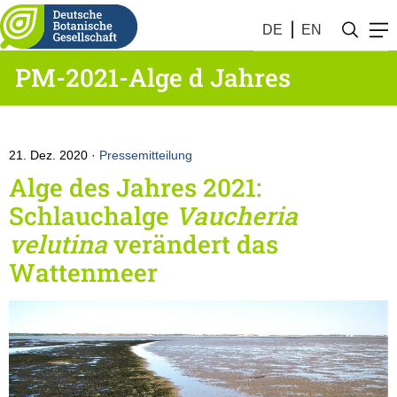
DE
EN
PM-2021-Alge d Jahres
21. Dez. 2020
Pressemitteilung
Alge des Jahres 2021:
Schlauchalge
Vaucheria
velutina
verändert das
Wattenmeer