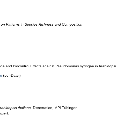
s on Patterns in Species Richness and Composition
nce and Biocontrol Effects against Pseudomonas syringae in Arabidops
io
(pdf-Datei)
rabidopsis thaliana
. Dissertation, MPI Tübingen
iziert.