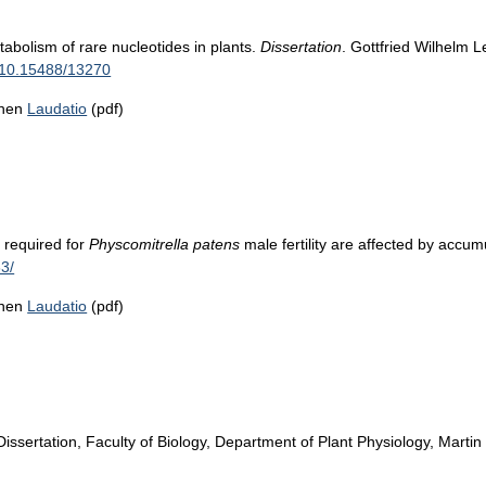
tabolism of rare nucleotides in plants.
Dissertation
. Gottfried Wilhelm L
g/10.15488/13270
chen
Laudatio
(pdf)
 required for
Physcomitrella patens
male fertility are affected by accumu
63/
chen
Laudatio
(pdf)
Dissertation, Faculty of Biology, Department of Plant Physiology, Martin