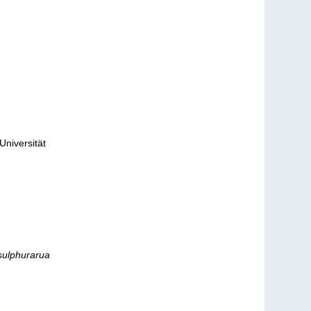
Universität
 sulphurarua