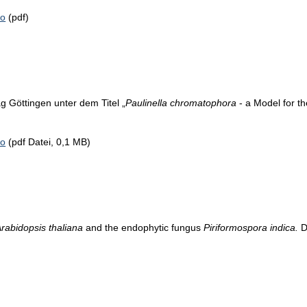
io
(pdf)
ag Göttingen unter dem Titel „
Paulinella chromatophora
- a Model for th
io
(pdf Datei, 0,1 MB)
rabidopsis thaliana
and the endophytic fungus
Piriformospora indica.
D