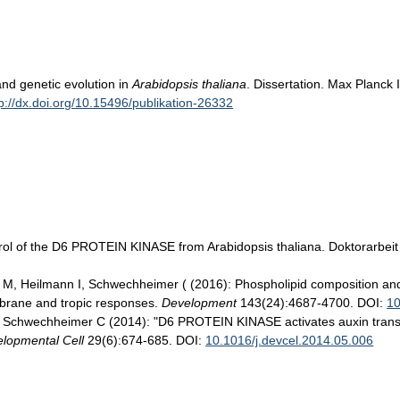
nd genetic evolution in
Arabidopsis thaliana
. Dissertation. Max Planck 
tp://dx.doi.org/10.15496/publikation-26332
ntrol of the D6 PROTEIN KINASE from Arabidopsis thaliana. Doktorarbei
n M, Heilmann I, Schwechheimer ( (2016): Phospholipid composition a
brane and tropic responses.
Development
143(24):4687-4700. DOI:
10
r B, Schwechheimer C (2014): "D6 PROTEIN KINASE activates auxin tr
lopmental Cell
29(6):674-685. DOI:
10.1016/j.devcel.2014.05.006