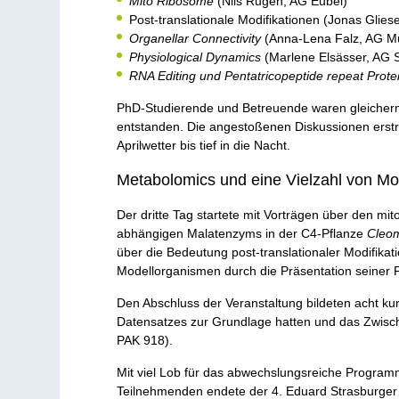
Mito Ribosome
(Nils Rugen, AG Eubel)
Post-translationale Modifikationen (Jonas Glies
Organellar Connectivity
(Anna-Lena Falz, AG Mül
Physiological Dynamics
(Marlene Elsässer, AG S
RNA Editing und Pentatricopeptide repeat Prote
PhD-Studierende und Betreuende waren gleicherma
entstanden. Die angestoßenen Diskussionen erstr
Aprilwetter bis tief in die Nacht.
Metabolomics und eine Vielzahl von Mo
Der dritte Tag startete mit Vorträgen über den mi
abhängigen Malatenzyms in der C4-Pflanze
Cleo
über die Bedeutung post-translationaler Modifikat
Modellorganismen durch die Präsentation seiner
Den Abschluss der Veranstaltung bildeten acht k
Datensatzes zur Grundlage hatten und das Zwischen
PAK 918).
Mit viel Lob für das abwechslungsreiche Program
Teilnehmenden endete der 4. Eduard Strasburger 