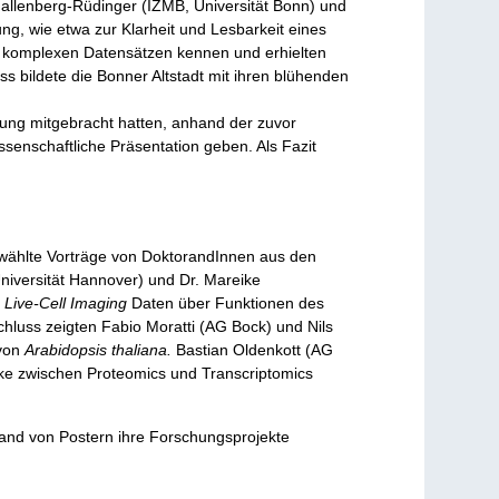
allenberg-Rüdinger (IZMB, Universität Bonn) und
ng, wie etwa zur Klarheit und Lesbarkeit eines
n komplexen Datensätzen kennen und erhielten
s bildete die Bonner Altstadt mit ihren blühenden
gung mitgebracht hatten, anhand der zuvor
ssenschaftliche Präsentation geben. Als Fazit
wählte Vorträge von DoktorandInnen aus den
niversität Hannover) und Dr. Mareike
r
Live-Cell Imaging
Daten über Funktionen des
chluss zeigten Fabio Moratti (AG Bock) und Nils
 von
Arabidopsis thaliana.
Bastian Oldenkott (AG
cke zwischen Proteomics und Transcriptomics
nhand von Postern ihre Forschungsprojekte