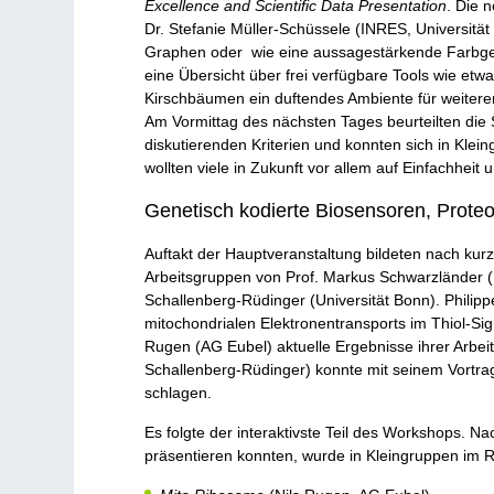
Excellence and Scientific Data Presentation
. Die 
Dr. Stefanie Müller-Schüssele (INRES, Universität
Graphen oder wie eine aussagestärkende Farbgebu
eine Übersicht über frei verfügbare Tools wie et
Kirschbäumen ein duftendes Ambiente für weiter
Am Vormittag des nächsten Tages beurteilten die 
diskutierenden Kriterien und konnten sich in Klei
wollten viele in Zukunft vor allem auf Einfachheit
Genetisch kodierte Biosensoren, Prote
Auftakt der Hauptveranstaltung bildeten nach k
Arbeitsgruppen von Prof. Markus Schwarzländer (U
Schallenberg-Rüdinger (Universität Bonn). Phili
mitochondrialen Elektronentransports im Thiol-Sig
Rugen (AG Eubel) aktuelle Ergebnisse ihrer Arbe
Schallenberg-Rüdinger) konnte mit seinem Vortr
schlagen.
Es folgte der interaktivste Teil des Workshops. 
präsentieren konnten, wurde in Kleingruppen im Ro