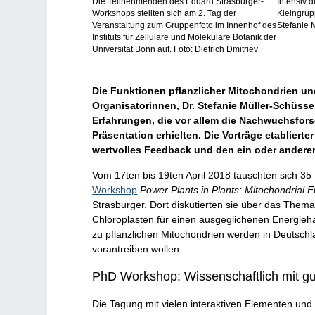
Die Teilnehmenden des Eduard Strasburger-
Intensiv 
Workshops stellten sich am 2. Tag der
Kleingrup
Veranstaltung zum Gruppenfoto im Innenhof des
Stefanie 
Instituts für Zelluläre und Molekulare Botanik der
Universität Bonn auf. Foto: Dietrich Dmitriev
Die Funktionen pflanzlicher Mitochondrien und
Organisatorinnen, Dr. Stefanie Müller-Schüss
Erfahrungen, die vor allem die Nachwuchsfor
Präsentation erhielten. Die Vorträge etablier
wertvolles Feedback und den ein oder anderen 
Vom 17ten bis 19ten April 2018 tauschten sich 3
Workshop
Power Plants in Plants: Mitochondrial 
Strasburger. Dort diskutierten sie über das Them
Chloroplasten für einen ausgeglichenen Energieh
zu pflanzlichen Mitochondrien werden in Deutsch
vorantreiben wollen.
PhD Workshop: Wissenschaftlich mit g
Die Tagung mit vielen interaktiven Elementen u