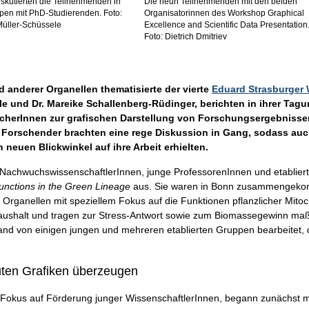
diskutierten die Teilnehmenden in
Die neun Teilnehmenden mit den beiden
pen mit PhD-Studierenden. Foto:
Organisatorinnen des Workshop Graphical
Müller-Schüssele
Excellence and Scientific Data Presentation
Foto: Dietrich Dmitriev
 anderer Organellen thematisierte der vierte
Eduard Strasburger
ele und Dr. Mareike Schallenberg-Rüdinger, berichten in ihrer Ta
scherInnen zur grafischen Darstellung von Forschungsergebniss
ter Forschender brachten eine rege Diskussion in Gang, sodass auc
neuen Blickwinkel auf ihre Arbeit erhielten.
5 NachwuchswissenschaftlerInnen, junge ProfessorenInnen und etablie
Functions in the Green Lineage
aus. Sie waren in Bonn zusammengeko
a Organellen mit speziellem Fokus auf die Funktionen pflanzlicher Mit
aushalt und tragen zur Stress-Antwort sowie zum Biomassegewinn maßg
land von einigen jungen und mehreren etablierten Gruppen bearbeitet
uten Grafiken überzeugen
nd Fokus auf Förderung junger WissenschaftlerInnen, begann zunächs