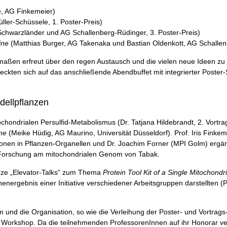
e, AG Finkemeier)
ler-Schüssele, 1. Poster-Preis)
chwarzländer und AG Schallenberg-Rüdinger, 3. Poster-Preis)
ine
(Matthias Burger, AG Takenaka und Bastian Oldenkott, AG Schallen
ßen erfreut über den regen Austausch und die vielen neue Ideen zu de
eckten sich auf das anschließende Abendbuffet mit integrierter Post
dellpflanzen
tochondrialen Persulfid-Metabolismus (Dr. Tatjana Hildebrandt, 2. Vortr
me
(Meike Hüdig, AG Maurino, Universität Düsseldorf). Prof. Iris Finkem
ionen in Pflanzen-Organellen und Dr. Joachim Forner (MPI Golm) ergänzt
 Forschung am mitochondrialen Genom von Tabak.
urze „Elevator-Talks“ zum Thema
Protein Tool Kit of a Single Mitochondr
ergebnis einer Initiative verschiedener Arbeitsgruppen darstellten (Pl
m und die Organisation, so wie die Verleihung der Poster- und Vortra
Workshop. Da die teilnehmenden ProfessorenInnen auf ihr Honorar ver