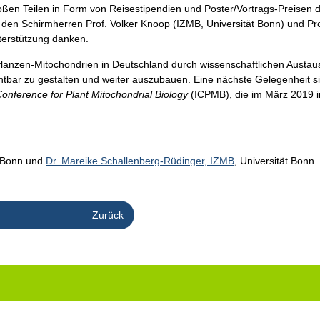
ßen Teilen in Form von Reisestipendien und Poster/Vortrags-Preisen 
en Schirmherren Prof. Volker Knoop (IZMB, Universität Bonn) und Pro
nterstützung danken.
 Pflanzen-Mitochondrien in Deutschland durch wissenschaftlichen Aust
chtbar zu gestalten und weiter auszubauen. Eine nächste Gelegenheit 
Conference for Plant Mitochondrial Biology
(ICPMB), die im März 2019 i
t Bonn und
Dr. Mareike Schallenberg-Rüdinger, IZMB
, Universität Bonn
Zurück