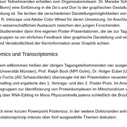
neun Teilnehmenden erhielten vom Organisatorenteam Dr. Mareike Sch
 Bonn) eine Einführung in die
Do‘s and Don´ts
der graphischen Gestaltu
ng ist. Sie lernten die verschiedenen Darstellungsmöglichkeiten vo
wa R, Inkscape und Adobe Color Wheel für deren Umsetzung. Im Anschlus
en wissenschaftlichen Austausch zwischen den jungen Forschenden.
Studierenden dann ihre eigenen Poster-Präsentationen, die sie zur Ta
ngruppen so ein ehrliches Feedback über graphische Darstellung und wi
 und Verständlichkeit der Kerninformation einer Graphik achten.
omics und Transcriptomics
urzem willkommen heißen der übrigen Tagungsteilnehmenden vier ausge
niversität Münster), Prof. Ralph Bock (MPI Golm), Dr. Holger Eubel (U
ppe Fuchs (AG Schwarzländer) überzeugte mit der Präsentation neueste
nalling und ergatterte den 1. Vortrags- und den 2. Poster-Preis. Im Ans
itsgruppen zur Identifizierung von Proteinkomplexen im Mitochondrium
ag über RNA-Editing im Moos
Physcomitrella patens
schließlich die Brü
Nach einer kurzen Powerpoint Postertour, in der weitere Doktoranden a
tationsprinzip intensiv über fünf ausgewählte Themen diskutiert: