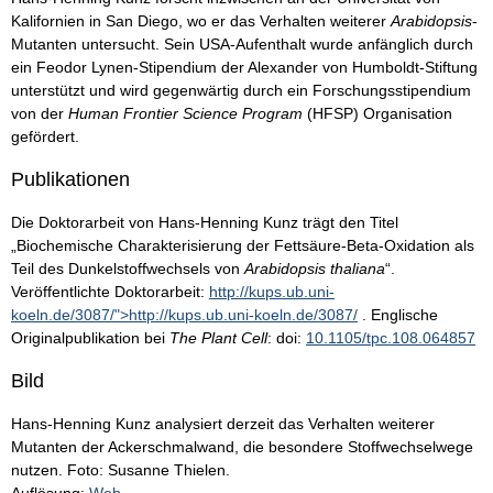
Kalifornien in San Diego, wo er das Verhalten weiterer
Arabidopsis
-
Mutanten untersucht. Sein USA-Aufenthalt wurde anfänglich durch
ein Feodor Lynen-Stipendium der Alexander von Humboldt-Stiftung
unterstützt und wird gegenwärtig durch ein Forschungsstipendium
von der
Human Frontier Science Program
(HFSP) Organisation
gefördert.
Publikationen
Die Doktorarbeit von Hans-Henning Kunz trägt den Titel
„Biochemische Charakterisierung der Fettsäure-Beta-Oxidation als
Teil des Dunkelstoffwechsels von
Arabidopsis thaliana
“.
Veröffentlichte Doktorarbeit:
http://kups.ub.uni-
koeln.de/3087/">http://kups.ub.uni-koeln.de/3087/
. Englische
Originalpublikation bei
The Plant Cell
: doi:
10.​1105/​tpc.​108.​064857
Bild
Hans-Henning Kunz analysiert derzeit das Verhalten weiterer
Mutanten der Ackerschmalwand, die besondere Stoffwechselwege
nutzen. Foto: Susanne Thielen.