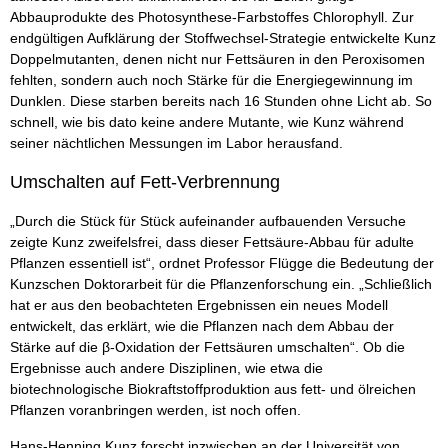
Abbauprodukte des Photosynthese-Farbstoffes Chlorophyll. Zur
endgültigen Aufklärung der Stoffwechsel-Strategie entwickelte Kunz
Doppelmutanten, denen nicht nur Fettsäuren in den Peroxisomen
fehlten, sondern auch noch Stärke für die Energiegewinnung im
Dunklen. Diese starben bereits nach 16 Stunden ohne Licht ab. So
schnell, wie bis dato keine andere Mutante, wie Kunz während
seiner nächtlichen Messungen im Labor herausfand.
Umschalten auf Fett-Verbrennung
„Durch die Stück für Stück aufeinander aufbauenden Versuche
zeigte Kunz zweifelsfrei, dass dieser Fettsäure-Abbau für adulte
Pflanzen essentiell ist“, ordnet Professor Flügge die Bedeutung der
Kunzschen Doktorarbeit für die Pflanzenforschung ein. „Schließlich
hat er aus den beobachteten Ergebnissen ein neues Modell
entwickelt, das erklärt, wie die Pflanzen nach dem Abbau der
Stärke auf die β-Oxidation der Fettsäuren umschalten“. Ob die
Ergebnisse auch andere Disziplinen, wie etwa die
biotechnologische Biokraftstoffproduktion aus fett- und ölreichen
Pflanzen voranbringen werden, ist noch offen.
Hans-Henning Kunz forscht inzwischen an der Universität von