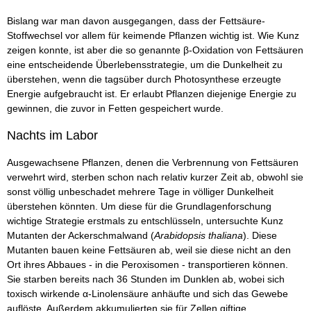
Bislang war man davon ausgegangen, dass der Fettsäure-
Stoffwechsel vor allem für keimende Pflanzen wichtig ist. Wie Kunz
zeigen konnte, ist aber die so genannte β-Oxidation von Fettsäuren
eine entscheidende Überlebensstrategie, um die Dunkelheit zu
überstehen, wenn die tagsüber durch Photosynthese erzeugte
Energie aufgebraucht ist. Er erlaubt Pflanzen diejenige Energie zu
gewinnen, die zuvor in Fetten gespeichert wurde.
Nachts im Labor
Ausgewachsene Pflanzen, denen die Verbrennung von Fettsäuren
verwehrt wird, sterben schon nach relativ kurzer Zeit ab, obwohl sie
sonst völlig unbeschadet mehrere Tage in völliger Dunkelheit
überstehen könnten. Um diese für die Grundlagenforschung
wichtige Strategie erstmals zu entschlüsseln, untersuchte Kunz
Mutanten der Ackerschmalwand (
Arabidopsis thaliana
). Diese
Mutanten bauen keine Fettsäuren ab, weil sie diese nicht an den
Ort ihres Abbaues - in die Peroxisomen - transportieren können.
Sie starben bereits nach 36 Stunden im Dunklen ab, wobei sich
toxisch wirkende α-Linolensäure anhäufte und sich das Gewebe
auflöste. Außerdem akkumulierten sie für Zellen giftige