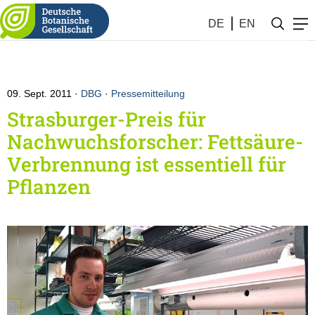
DE
EN
09. Sept. 2011
DBG
·
Pressemitteilung
Strasburger-Preis für
Nachwuchsforscher: Fettsäure-
Verbrennung ist essentiell für
Pflanzen