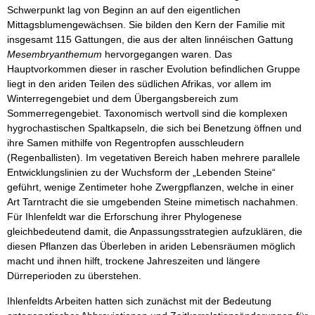
Schwerpunkt lag von Beginn an auf den eigentlichen
Mittagsblumengewächsen. Sie bilden den Kern der Familie mit
insgesamt 115 Gattungen, die aus der alten linnéischen Gattung
Mesembryanthemum
hervorgegangen waren. Das
Hauptvorkommen dieser in rascher Evolution befindlichen Gruppe
liegt in den ariden Teilen des südlichen Afrikas, vor allem im
Winterregengebiet und dem Übergangsbereich zum
Sommerregengebiet. Taxonomisch wertvoll sind die komplexen
hygrochastischen Spaltkapseln, die sich bei Benetzung öffnen und
ihre Samen mithilfe von Regentropfen ausschleudern
(Regenballisten). Im vegetativen Bereich haben mehrere parallele
Entwicklungslinien zu der Wuchsform der „Lebenden Steine“
geführt, wenige Zentimeter hohe Zwergpflanzen, welche in einer
Art Tarntracht die sie umgebenden Steine mimetisch nachahmen.
Für Ihlenfeldt war die Erforschung ihrer Phylogenese
gleichbedeutend damit, die Anpassungsstrategien aufzuklären, die
diesen Pflanzen das Überleben in ariden Lebensräumen möglich
macht und ihnen hilft, trockene Jahreszeiten und längere
Dürreperioden zu überstehen.
Ihlenfeldts Arbeiten hatten sich zunächst mit der Bedeutung