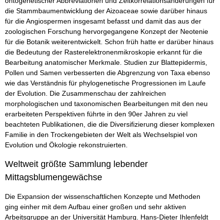
ontogenetischer Abbreviationen und Zeitkorrelationsänderungen für
die Stammbaumentwicklung der Aizoaceae sowie darüber hinaus
für die Angiospermen insgesamt befasst und damit das aus der
zoologischen Forschung hervorgegangene Konzept der Neotenie
für die Botanik weiterentwickelt. Schon früh hatte er darüber hinaus
die Bedeutung der Rasterelektronenmikroskopie erkannt für die
Bearbeitung anatomischer Merkmale. Studien zur Blattepidermis,
Pollen und Samen verbesserten die Abgrenzung von Taxa ebenso
wie das Verständnis für phylogenetische Progressionen im Laufe
der Evolution. Die Zusammenschau der zahlreichen
morphologischen und taxonomischen Bearbeitungen mit den neu
erarbeiteten Perspektiven führte in den 90er Jahren zu viel
beachteten Publikationen, die die Diversifizierung dieser komplexen
Familie in den Trockengebieten der Welt als Wechselspiel von
Evolution und Ökologie rekonstruierten.
Weltweit größte Sammlung lebender
Mittagsblumengewächse
Die Expansion der wissenschaftlichen Konzepte und Methoden
ging einher mit dem Aufbau einer großen und sehr aktiven
Arbeitsgruppe an der Universität Hamburg. Hans-Dieter Ihlenfeldt