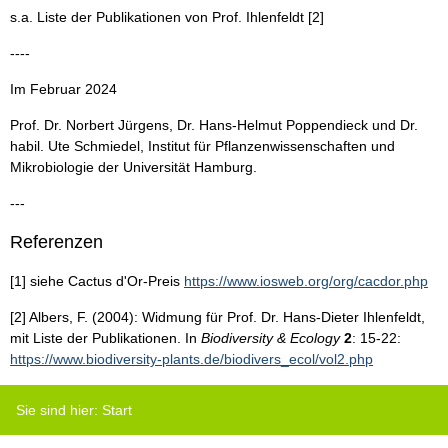
s.a. Liste der Publikationen von Prof. Ihlenfeldt [2]
----
Im Februar 2024
Prof. Dr. Norbert Jürgens, Dr. Hans-Helmut Poppendieck und Dr.
habil. Ute Schmiedel, Institut für Pflanzenwissenschaften und
Mikrobiologie der Universität Hamburg.
---
Referenzen
[1] siehe Cactus d'Or-Preis
https://www.iosweb.org/org/cacdor.php
[2] Albers, F. (2004): Widmung für Prof. Dr. Hans-Dieter Ihlenfeldt,
mit Liste der Publikationen. In
Biodiversity & Ecology
2
: 15-22:
https://www.biodiversity-plants.de/biodivers_ecol/vol2.php
Sie sind hier:
Start