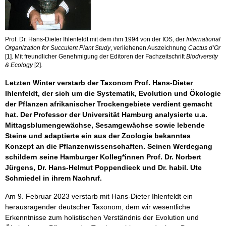
Prof. Dr. Hans-Dieter Ihlenfeldt mit dem ihm 1994 von der IOS, der
International
Organization for Succulent Plant Study
, verliehenen Auszeichnung
Cactus d‘Or
[1]. Mit freundlicher Genehmigung der Editoren der Fachzeitschrift
Biodiversity
& Ecology
[2].
Letzten Winter verstarb der Taxonom Prof. Hans-Dieter
Ihlenfeldt, der sich um die Systematik, Evolution und Ökologie
der Pflanzen afrikanischer Trockengebiete verdient gemacht
hat. Der Professor der Universität Hamburg analysierte u.a.
Mittagsblumengewächse, Sesamgewächse sowie lebende
Steine und adaptierte ein aus der Zoologie bekanntes
Konzept an die Pflanzenwissenschaften. Seinen Werdegang
schildern seine Hamburger Kolleg*innen Prof. Dr. Norbert
Jürgens, Dr. Hans-Helmut Poppendieck und Dr. habil. Ute
Schmiedel in ihrem Nachruf.
Am 9. Februar 2023 verstarb mit Hans-Dieter Ihlenfeldt ein
herausragender deutscher Taxonom, dem wir wesentliche
Erkenntnisse zum holistischen Verständnis der Evolution und