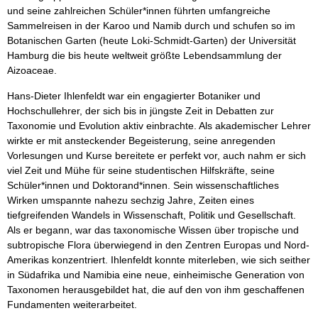
und seine zahlreichen Schüler*innen führten umfangreiche
Sammelreisen in der Karoo und Namib durch und schufen so im
Botanischen Garten (heute Loki-Schmidt-Garten) der Universität
Hamburg die bis heute weltweit größte Lebendsammlung der
Aizoaceae.
Hans-Dieter Ihlenfeldt war ein engagierter Botaniker und
Hochschullehrer, der sich bis in jüngste Zeit in Debatten zur
Taxonomie und Evolution aktiv einbrachte. Als akademischer Lehrer
wirkte er mit ansteckender Begeisterung, seine anregenden
Vorlesungen und Kurse bereitete er perfekt vor, auch nahm er sich
viel Zeit und Mühe für seine studentischen Hilfskräfte, seine
Schüler*innen und Doktorand*innen. Sein wissenschaftliches
Wirken umspannte nahezu sechzig Jahre, Zeiten eines
tiefgreifenden Wandels in Wissenschaft, Politik und Gesellschaft.
Als er begann, war das taxonomische Wissen über tropische und
subtropische Flora überwiegend in den Zentren Europas und Nord-
Amerikas konzentriert. Ihlenfeldt konnte miterleben, wie sich seither
in Südafrika und Namibia eine neue, einheimische Generation von
Taxonomen herausgebildet hat, die auf den von ihm geschaffenen
Fundamenten weiterarbeitet.